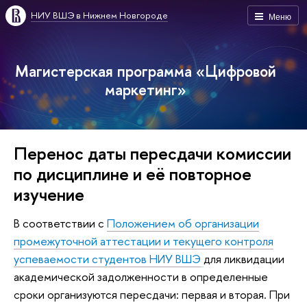
НИУ ВШЭ в Нижнем Новгороде
Меню
Магистерская программа «Цифровой
маркетинг»
Перенос даты пересдачи комиссии
по дисциплине и её повторное
изучение
В соответствии с
Положением об организации
промежуточной аттестации и текущего контроля
успеваемости студентов НИУ ВШЭ
для ликвидации
академической задолженности в определенные
сроки организуются пересдачи: первая и вторая. При