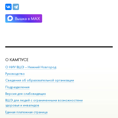
О КАМПУСЕ
ОБ
О НИУ ВШЭ – Нижний Новгород
Бак
Руководство
Маг
Сведения об образовательной организации
Вт
Подразделения
Вы
Версия для слабовидящих
Ку
ВШЭ для людей с ограниченными возможностями
Пр
здоровья и инвалидов
Рег
Единая платежная страница
Яз