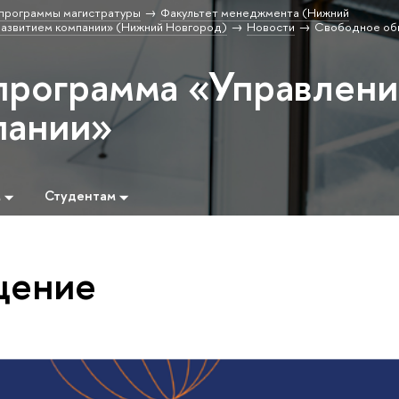
программы магистратуры
Факультет менеджмента (Нижний
развитием компании» (Нижний Новгород)
Новости
Свободное об
программа «Управлен
пании»
м
Студентам
щение