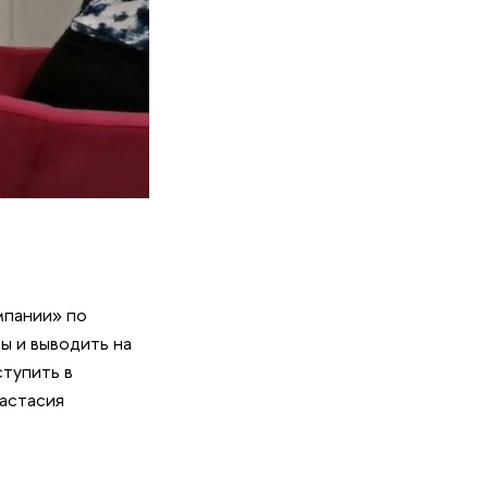
мпании» по
ы и выводить на
ступить в
настасия