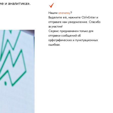
е и аналитика».
Нашли
опечатку
?
Выделите её, нажмите Ctrl+Enter и
отправьте нам уведомление. Спасибо
за участие!
Сервис предназначен только для
отправки сообщений об
орфографических и пунктуационных
ошибках.