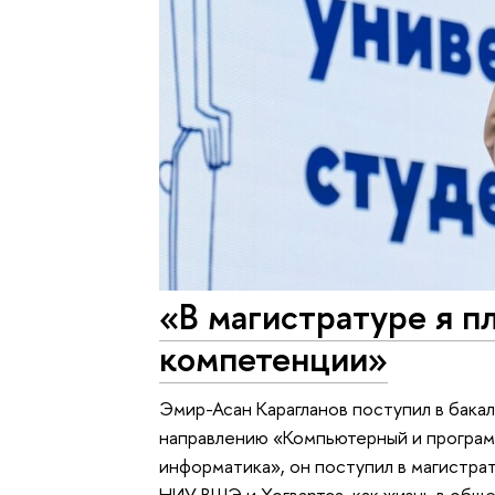
«В магистратуре я 
компетенции»
Эмир-Асан Карагланов поступил в бака
направлению «Компьютерный и програм
информатика», он поступил в магистра
НИУ ВШЭ и Хогвартса, как жизнь в общ