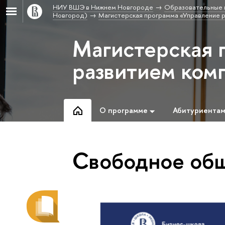
НИУ ВШЭ в Нижнем Новгороде
Образовательные 
Новгород)
Магистерская программа «Управление 
Магистерская 
развитием ком
О программе
Абитуриента
Свободное об