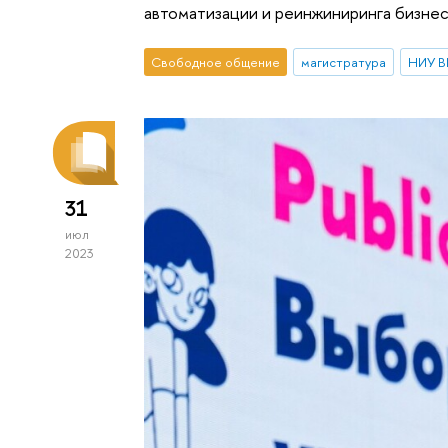
автоматизации и реинжиниринга бизне
Свободное общение
магистратура
НИУ В
31
июл
2023