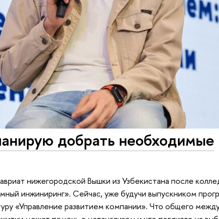
планирую добрать необходимые
лавриат нижегородской Вышки из Узбекистана после колле
мный инжиниринг». Сейчас, уже будучи выпускником прог
туру «Управление развитием компании». Что общего межд
ежитии может помочь с матанализом и что повлияло на вы