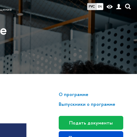
РУС
EN
щение
ие
О программе
Выпускники о программе
Подать документы