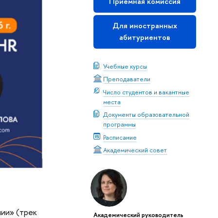
Приемная комиссия
Для иностранных
абитуриентов
Учебные курсы
Преподаватели
Число студентов и вакантные
места
Документы образовательной
программы
Расписание
Академический совет
нии» (трек
Академический руководитель