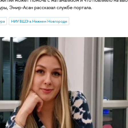
ры, Эмир-Асан рассказал службе портала.
ура
НИУ ВШЭ в Нижнем Новгороде