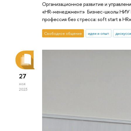
Организационное развитие и управлен
«HR-менеджмент» Бизнес-школы НИУ В
профессия без стресса: soft start в HR»
Свободное общение
идеи и опыт
дискусс
27
ноя
2023