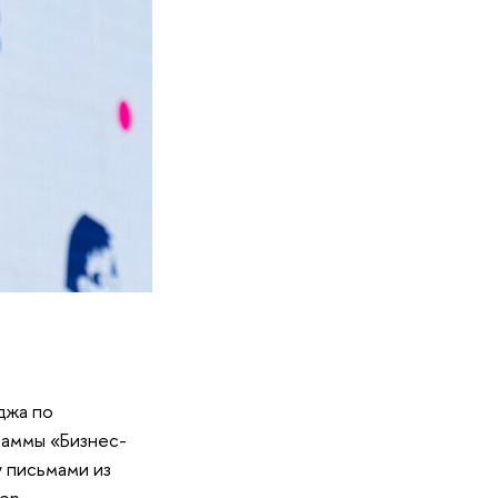
джа по
раммы «Бизнес-
у письмами из
бор