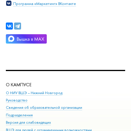
Программа «Маркетинг» ВКонтакте
О КАМПУСЕ
ОБ
О НИУ ВШЭ – Нижний Новгород
Бак
Руководство
Маг
Сведения об образовательной организации
Вт
Подразделения
Вы
Версия для слабовидящих
Ку
ВШЭ для людей с ограниченными возможностями
Пр