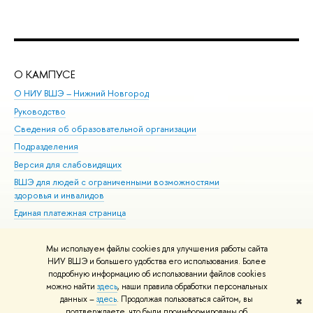
О КАМПУСЕ
ОБ
О НИУ ВШЭ – Нижний Новгород
Бак
Руководство
Маг
Сведения об образовательной организации
Вт
Подразделения
Вы
Версия для слабовидящих
Ку
ВШЭ для людей с ограниченными возможностями
Пр
здоровья и инвалидов
Рег
Единая платежная страница
Яз
Вы
Мы используем файлы cookies для улучшения работы сайта
Обр
НИУ ВШЭ и большего удобства его использования. Более
подробную информацию об использовании файлов cookies
можно найти
здесь
, наши правила обработки персональных
данных –
здесь
. Продолжая пользоваться сайтом, вы
✖
Редактору
подтверждаете, что были проинформированы об