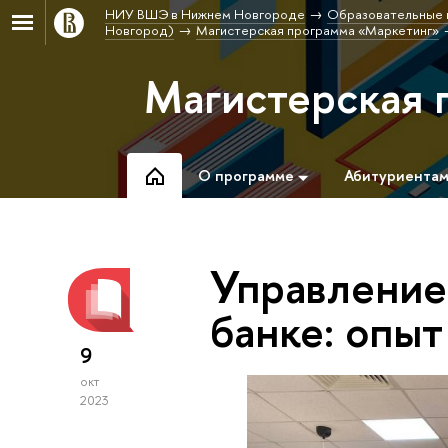
НИУ ВШЭ в Нижнем Новгороде
Образовательные 
Новгород)
Магистерская программа «Маркетинг»
Магистерская 
О программе
Абитуриента
Управление
банке: опы
9
окт
2023