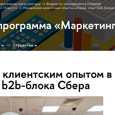
программы магистратуры
Факультет менеджмента (Нижний
Новости
Управление клиентским опытом в банке: опыт b2b-блока
программа «Маркетин
м
Студентам
 клиентским опытом в
т b2b-блока Сбера