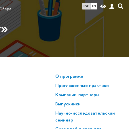
РУС
EN
 Сбера
г»
О программе
Приглашенные практики
Компании-партнеры
Выпускники
Научно-исследовательский
семинар
Серия вебинаров для