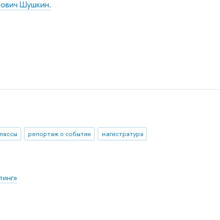
ович Шушкин.
лассы
репортаж о событии
магистратура
тинг»