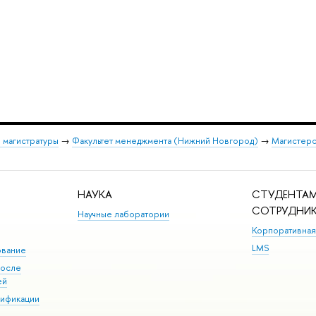
 магистратуры
→
Факультет менеджмента (Нижний Новгород)
→
Магистерс
НАУКА
СТУДЕНТАМ
СОТРУДНИ
Научные лаборатории
Корпоративная
LMS
ование
после
ей
лификации