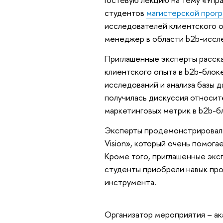
студентов
магистерской прогр
исследователей клиентского о
менеджер в области b2b-иссл
Приглашенные эксперты расска
клиентского опыта в b2b-бло
исследований и анализа базы 
получилась дискуссия относи
маркетинговых метрик в b2b-б
Эксперты продемонстрировали
Vision», который очень помога
Кроме того, приглашенные эксп
студенты приобрели навык про
инструмента.
Организатор мероприятия – а