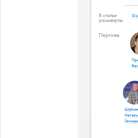
Фа
В статье
упомянуты
Персоны
Пр
Ва
Шубня
Наталь
Геннад