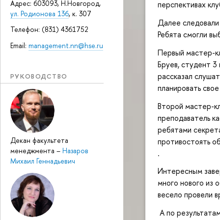
Адрес: 603093, Н.Новгород,
перспективах клу
ул. Родионова 136
, к. 307
Далее следовали 
Телефон: (831) 4361752
Ребята смогли выб
Email:
management.nn@hse.ru
Первый мастер-к
Бруев, студент 
рассказал слушат
РУКОВОДСТВО
планировать свое
Второй мастер-кл
преподаватель ка
ребятами секрета
Декан факультета
противостоять об
менеджмента
–
Назаров
.
Михаил Геннадьевич
Интересным завер
много нового из 
весело провели вр
А по результата