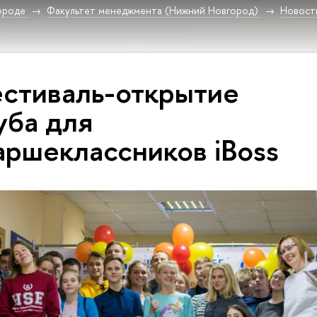
ороде
Факультет менеджмента (Нижний Новгород)
Новост
стиваль-открытие
уба для
аршеклассников iBoss