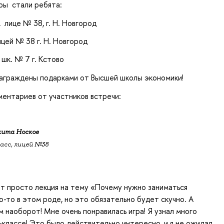
ры стали ребята:
 лице № 38, г. Н. Новгород
ицей № 38 г. Н. Новгород
шк. № 7 г. Кстово
награждены подарками от Высшей школы экономики!
ментариев от участников встречи:
ита Носков
ласс, лицей №38
ет просто лекция на тему «Почему нужно заниматься
о-то в этом роде, но это обязательно будет скучно. А
м наоборот! Мне очень понравилась игра! Я узнал много
-классе! Это было действительно интересно, и я не ожидал,