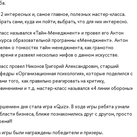
ба.
2 интересных и, самое главное, полезных мастер-класса.
рать сами, куда им пойти, выбрать, что для них интересно.
ласс назывался «Тайм-Менеджмент» и провел его Антон
3 курса образовательной программы «Менеджмент». Антон
елям о тонкостях тайм-менеджмента, как грамотно
 время и развеял несколько мифов о данном искусстве.
асс провел Никонов Григорий Александрович, старший
федры «Организационная психология», которые поделился с
ми того, как правильно реагировать на критику,
винениями и т.д. мастер-класс назывался «4 линии обороны»
шением дня стала игра «Quiz». В ходе игры ребята узнали
области бизнеса, ближе познакомились друг с другом, просто
емя!!!
м игры были награждены победители и призеры.