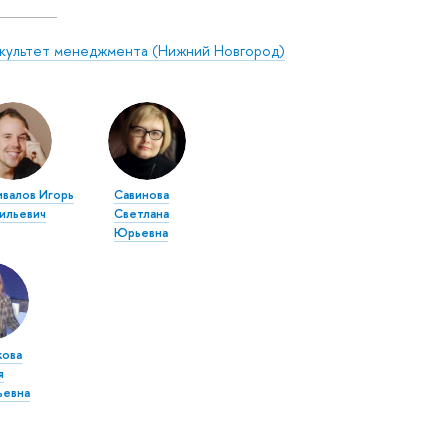
культет менеджмента (Нижний Новгород)
ивалов Игорь
Савинова
сильевич
Светлана
Юрьевна
кова
я
ьевна