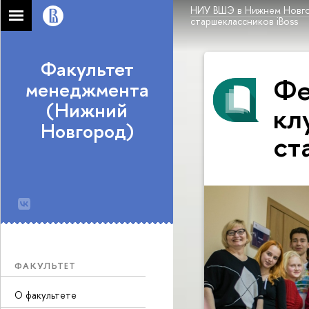
НИУ ВШЭ в Нижнем Новг
старшеклассников iBoss
Факультет
Фе
менеджмента
(Нижний
кл
Новгород)
ст
ФАКУЛЬТЕТ
О факультете