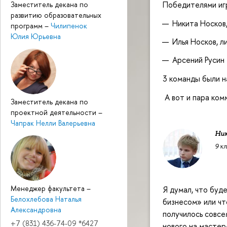
Победителями иг
Заместитель декана по
развитию образовательных
Никита Носков,
программ
–
Чилипенок
Юлия Юрьевна
Илья Носков, л
Арсений Русин 
3 команды были 
А вот и пара ком
Заместитель декана по
проектной деятельности
–
Чапрак Нелли Валерьевна
Ник
9 к
Менеджер факультета
–
Я думал, что буд
Белохлебова Наталья
бизнесом» или чт
Александровна
получилось совсе
+7 (831) 436-74-09 *6427
нового на мастер