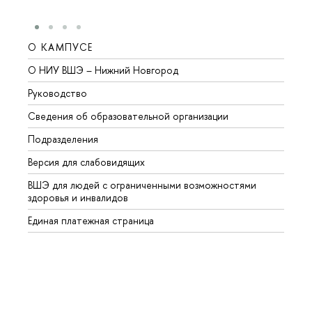
О КАМПУСЕ
ОБР
О НИУ ВШЭ – Нижний Новгород
Бакал
Руководство
Магис
Сведения об образовательной организации
Второ
Подразделения
Высше
Версия для слабовидящих
Курсы
ВШЭ для людей с ограниченными возможностями
Профе
здоровья и инвалидов
Регио
Единая платежная страница
Языко
Выпус
Обрат