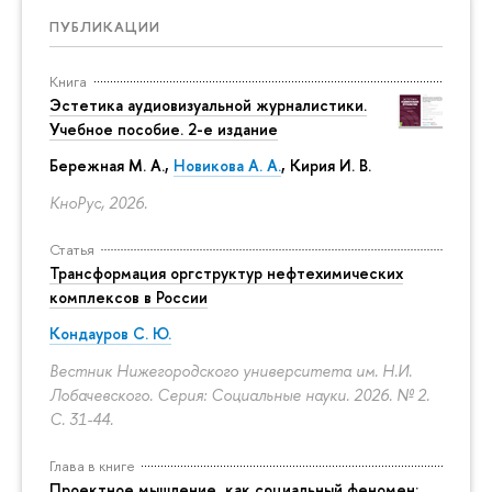
ПУБЛИКАЦИИ
Книга
Эстетика аудиовизуальной журналистики.
Учебное пособие. 2-е издание
Бережная М. А.,
Новикова А. А.
, Кирия И. В.
КноРус, 2026.
Статья
Трансформация оргструктур нефтехимических
комплексов в России
Кондауров С. Ю.
Вестник Нижегородского университета им. Н.И.
Лобачевского. Серия: Социальные науки. 2026. № 2.
С. 31-44.
Глава в книге
Проектное мышление, как социальный феномен: