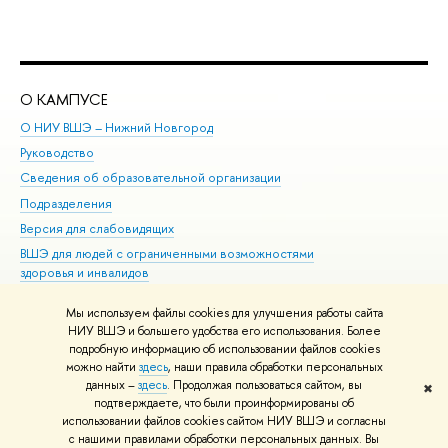
О КАМПУСЕ
ОБ
О НИУ ВШЭ – Нижний Новгород
Бак
Руководство
Маг
Сведения об образовательной организации
Вт
Подразделения
Вы
Версия для слабовидящих
Ку
ВШЭ для людей с ограниченными возможностями
Пр
здоровья и инвалидов
Рег
Единая платежная страница
Яз
Мы используем файлы cookies для улучшения работы сайта
Вы
НИУ ВШЭ и большего удобства его использования. Более
подробную информацию об использовании файлов cookies
Обр
можно найти
здесь
, наши правила обработки персональных
данных –
здесь
. Продолжая пользоваться сайтом, вы
✖
Редактору
подтверждаете, что были проинформированы об
© НИУ ВШЭ 1993–2026
Адреса и контакты
Условия использования
использовании файлов cookies сайтом НИУ ВШЭ и согласны
с нашими правилами обработки персональных данных. Вы
материалов
Политика конфиденциальности
Карта сайта