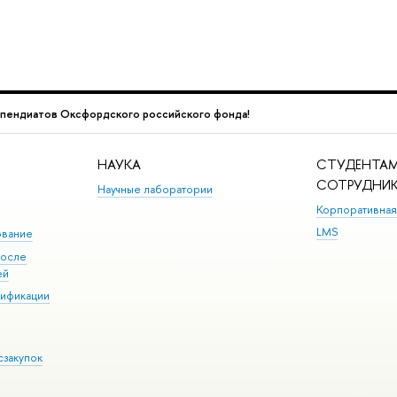
пендиатов Оксфордского российского фонда!
НАУКА
СТУДЕНТАМ
СОТРУДНИ
Научные лаборатории
Корпоративная
LMS
ование
после
ей
лификации
сзакупок