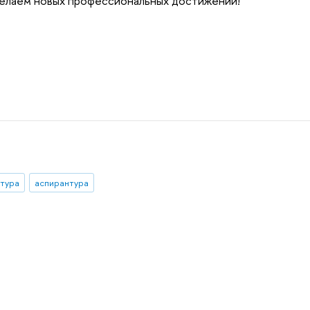
елаем новых профессиональных достижений!
тура
аспирантура