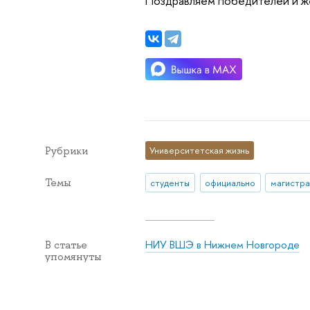
Поздравляем победителей и ж
Рубрики
Университетская жизнь
Темы
студенты
официально
магистра
НИУ ВШЭ в Нижнем Новгороде
В статье
упомянуты