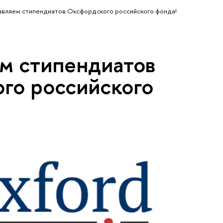
вляем стипендиатов Оксфордского российского фонда!
м стипендиатов
го российского