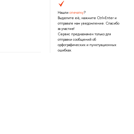
Нашли
опечатку
?
Выделите её, нажмите Ctrl+Enter и
отправьте нам уведомление. Спасибо
за участие!
Сервис предназначен только для
отправки сообщений об
орфографических и пунктуационных
ошибках.