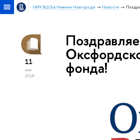
НИУ ВШЭ в Нижнем Новгороде
Новости
Поздра
Поздравляе
Оксфордско
11
фонда!
янв
2018