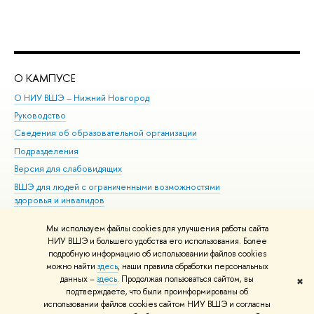
О КАМПУСЕ
ОБ
О НИУ ВШЭ – Нижний Новгород
Бак
Руководство
Маг
Сведения об образовательной организации
Вт
Подразделения
Вы
Версия для слабовидящих
Ку
ВШЭ для людей с ограниченными возможностями
Пр
здоровья и инвалидов
Рег
Единая платежная страница
Яз
Мы используем файлы cookies для улучшения работы сайта
Вы
НИУ ВШЭ и большего удобства его использования. Более
подробную информацию об использовании файлов cookies
Обр
можно найти
здесь
, наши правила обработки персональных
данных –
здесь
. Продолжая пользоваться сайтом, вы
✖
Редактору
подтверждаете, что были проинформированы об
© НИУ ВШЭ 1993–2026
Адреса и контакты
Условия использования
использовании файлов cookies сайтом НИУ ВШЭ и согласны