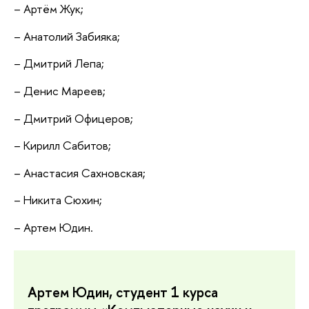
– Артëм Жук;
– Анатолий Забияка;
– Дмитрий Лепа;
– Денис Мареев;
– Дмитрий Офицеров;
– Кирилл Cабитов;
– Анастасия Cахновская;
– Никита Cюхин;
– Артем Юдин.
Артем Юдин, студент 1 курса