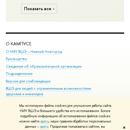
Показать все
О КАМПУСЕ
ОБ
О НИУ ВШЭ – Нижний Новгород
Бак
Руководство
Маг
Сведения об образовательной организации
Вт
Подразделения
Вы
Версия для слабовидящих
Ку
ВШЭ для людей с ограниченными возможностями
Пр
здоровья и инвалидов
Рег
Единая платежная страница
Яз
Мы используем файлы cookies для улучшения работы сайта
Вы
НИУ ВШЭ и большего удобства его использования. Более
подробную информацию об использовании файлов cookies
Обр
можно найти
здесь
, наши правила обработки персональных
данных –
здесь
. Продолжая пользоваться сайтом, вы
✖