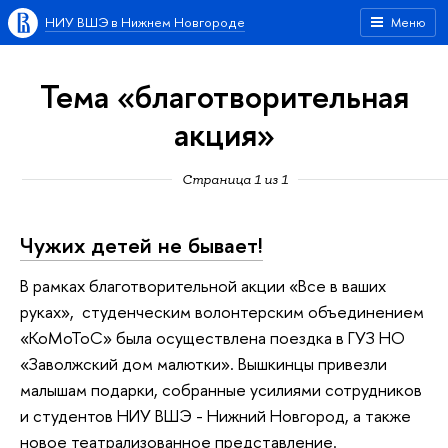
НИУ ВШЭ в Нижнем Новгороде
Меню
Тема «благотворительная
акция»
Страница 1 из 1
Чужих детей не бывает!
В рамках благотворительной акции «Все в ваших
руках», студенческим волонтерским объединением
«КоМоТоС» была осуществлена поездка в ГУЗ НО
«Заволжский дом малютки». Вышкинцы привезли
малышам подарки, собранные усилиями сотрудников
и студентов НИУ ВШЭ - Нижний Новгород, а также
новое театрализованное представление.