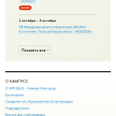
- экспорт»
онлайн
1 октября – 3 октября
XIII Международная конференция «Modern
Econometric Tools and Applications – META2026»
Показать все
О КАМПУСЕ
ОБ
О НИУ ВШЭ – Нижний Новгород
Бак
Руководство
Маг
Сведения об образовательной организации
Вт
Подразделения
Вы
Версия для слабовидящих
Ку