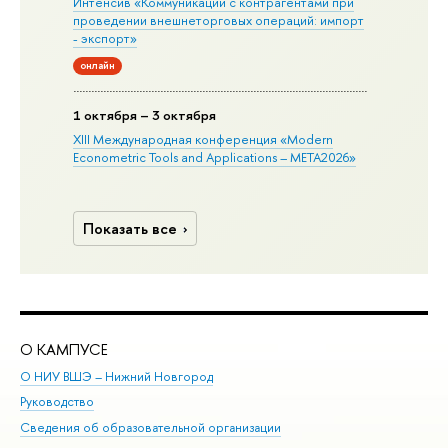
Интенсив «Коммуникации с контрагентами при
проведении внешнеторговых операций: импорт
- экспорт»
онлайн
1 октября – 3 октября
XIII Международная конференция «Modern
Econometric Tools and Applications – META2026»
Показать все
О КАМПУСЕ
ОБ
О НИУ ВШЭ – Нижний Новгород
Бак
Руководство
Маг
Сведения об образовательной организации
Вт