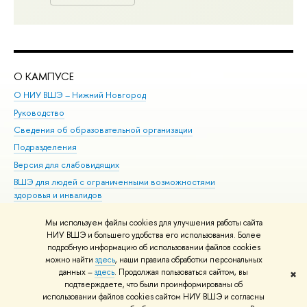
О КАМПУСЕ
ОБ
О НИУ ВШЭ – Нижний Новгород
Бак
Руководство
Маг
Сведения об образовательной организации
Вт
Подразделения
Вы
Версия для слабовидящих
Ку
ВШЭ для людей с ограниченными возможностями
Пр
здоровья и инвалидов
Рег
Единая платежная страница
Яз
Мы используем файлы cookies для улучшения работы сайта
Вы
НИУ ВШЭ и большего удобства его использования. Более
подробную информацию об использовании файлов cookies
Обр
можно найти
здесь
, наши правила обработки персональных
данных –
здесь
. Продолжая пользоваться сайтом, вы
✖
Редактору
подтверждаете, что были проинформированы об
© НИУ ВШЭ 1993–2026
Адреса и контакты
Условия использования
использовании файлов cookies сайтом НИУ ВШЭ и согласны