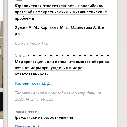
Юридическая ответственность в российском
праве: общетеоретические и цивилистические
проблемы
Хужин А. М., Карпычев М. В., Одинокова А. В. и
др.
М.: Русайнс, 2025.
Статья
Модернизация цели исполнительского сбора: на
пути от меры принуждения к мере
ответственности
Келейникова Д. Д.
Теоретическая и прикладная юриспруденция.
2026. № 2.
С. 99-114.
Глава в книге
Гражданские правоотношения
Пчелкин А. В.