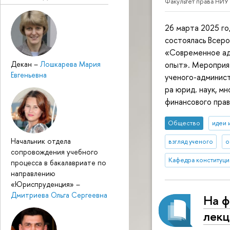
Факультет права НИУ
26 марта 2025 г
состоялась Всер
«Современное ад
Декан
–
Лошкарева Мария
опыт». Мероприя
Евгеньевна
ученого-админист
ра юрид. наук, м
финансового пра
Общество
идеи 
Начальник отдела
взгляд ученого
о
сопровождения учебного
Кафедра конституци
процесса в бакалавриате по
направлению
«Юриспруденция»
–
Дмитриева Ольга Сергеевна
На ф
лекц