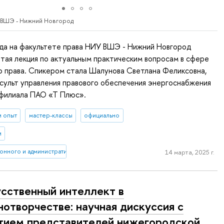
 ВШЭ - Нижний Новгород
ода на факультете права НИУ ВШЭ - Нижний Новгород
тая лекция по актуальным практическим вопросам в сфере
о права. Спикером стала Шалунова Светлана Феликсовна,
сульт управления правового обеспечения энергоснабжения
филиала ПАО «Т Плюс».
и опыт
мастер-классы
официально
и
онного и административного права (Нижний Новгород)
14 марта, 2025 г.
сственный интеллект в
нотворчестве: научная дискуссия с
тием представителей нижегородской