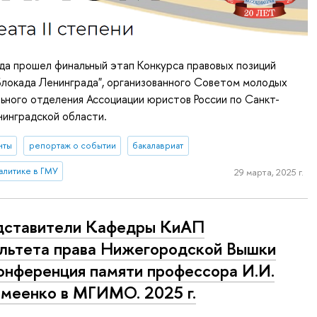
да прошел финальный этап Конкурса правовых позиций
 Блокада Ленинграда", организованного Советом молодых
ьного отделения Ассоциации юристов России по Санкт-
нинградской области.
нты
репортаж о событии
бакалавриат
алитике в ГМУ
29 марта, 2025 г.
дставители Кафедры КиАП
льтета права Нижегородской Вышки
онференция памяти профессора И.И.
меенко в МГИМО. 2025 г.