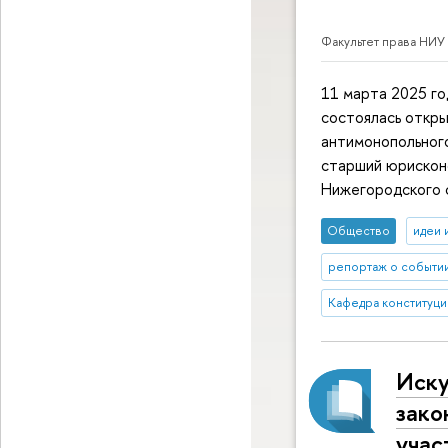
Факультет права НИУ
11 марта 2025 г
состоялась откры
антимонопольног
старший юрискон
Нижегородского 
Общество
идеи 
репортаж о событи
Кафедра конституци
Иску
зако
учас