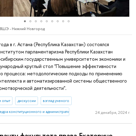
 ВШЭ - Нижний Новгород
года в г. Астана (Республика Казахстан) состоялся
Институтом парламентаризма Республики Казахстан
осибирским государственным университетом экономики и
ународный круглый стол "Повышение эффективности
го процесса: методологические подходы по применению
интеллекта и автоматизированной системы общественного
рмотворческой деятельности".
и опыт
дискуссии
взгляд ученого
едра конституционного и административного права (Нижний Новгород)
24 декабря, 2024 г.
ранту факультета права Екатерине