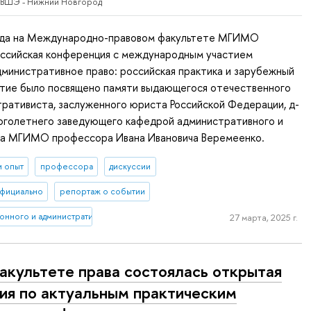
 ВШЭ - Нижний Новгород
ода на Международно-правовом факультете МГИМО
оссийская конференция с международным участием
министративное право: российская практика и зарубежный
тие было посвящено памяти выдающегося отечественного
ративиста, заслуженного юриста Российской Федерации, д-
ноголетнего заведующего кафедрой административного и
ва МГИМО профессора Ивана Ивановича Веремеенко.
и опыт
профессора
дискуссии
фициально
репортаж о событии
онного и административного права (Нижний Новгород)
27 марта, 2025 г.
акультете права состоялась открытая
ия по актуальным практическим