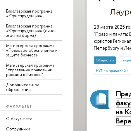
Бакалаврская программа
«Юриспруденция»
Бакалаврская программа
28 марта 2025 го
«Юриспруденция» (очно-
"Право и память:
заочная форма)
юристов Регионал
Магистерская программа
Петербургу и Ле
«Правовое обеспечение и
защита бизнеса»
Общество
студе
Магистерская программа
"Управление правовыми
НУГ по правовой ан
рисками в бизнесе"
Дополнительное
образование
Пре
факу
ФАКУЛЬТЕТ
на К
О факультете
Вере
Сотрудники