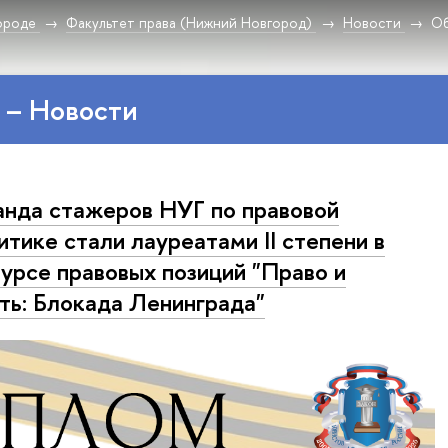
ороде
Факультет права (Нижний Новгород)
Новости
О
 – Новости
нда стажеров НУГ по правовой
итике стали лауреатами II степени в
урсе правовых позиций "Право и
ть: Блокада Ленинграда"