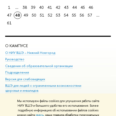
1
...
38
39
40
41
42
43
44
45
46
47
48
49
50
51
52
53
54
55
56
57
...
61
О КАМПУСЕ
ОБ
О НИУ ВШЭ – Нижний Новгород
Бак
Руководство
Маг
Сведения об образовательной организации
Вт
Подразделения
Вы
Версия для слабовидящих
Ку
ВШЭ для людей с ограниченными возможностями
Пр
здоровья и инвалидов
Рег
Единая платежная страница
Яз
Мы используем файлы cookies для улучшения работы сайта
Вы
НИУ ВШЭ и большего удобства его использования. Более
подробную информацию об использовании файлов cookies
Обр
можно найти
здесь
, наши правила обработки персональных