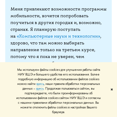
Меня привлекают возможности программы
мобильности, хочется попробовать
поучиться в других городах и, возможно,
странах. Я планирую поступать
на
«Компьютерные науки и технологии»
,
здорово, что там можно выбирать
направление только на третьем курсе,
потому что я пока не уверен, чем
конкретно я хотел бы заниматься, но пока
думаю об аналитике данных.
Мы используем файлы cookies для улучшения работы сайта
НИУ ВШЭ и большего удобства его использования. Более
подробную информацию об использовании файлов cookies
можно найти
здесь
, наши правила обработки персональных
данных –
здесь
. Продолжая пользоваться сайтом, вы
✖
Нижегородский регион активно развивается в
подтверждаете, что были проинформированы об
последние несколько лет, и Высшая школа
использовании файлов cookies сайтом НИУ ВШЭ и согласны
с нашими правилами обработки персональных данных. Вы
экономики принимает в этом активное участие -
можете отключить файлы cookies в настройках Вашего
силами студентов, компетенциями выпускников и
браузера.