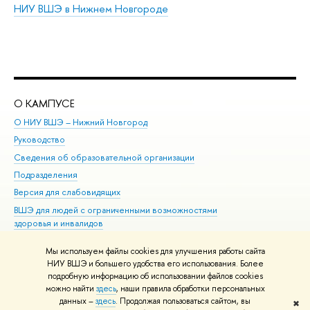
НИУ ВШЭ в Нижнем Новгороде
О КАМПУСЕ
ОБ
О НИУ ВШЭ – Нижний Новгород
Бак
Руководство
Маг
Сведения об образовательной организации
Вт
Подразделения
Вы
Версия для слабовидящих
Ку
ВШЭ для людей с ограниченными возможностями
Пр
здоровья и инвалидов
Рег
Единая платежная страница
Яз
Мы используем файлы cookies для улучшения работы сайта
Вы
НИУ ВШЭ и большего удобства его использования. Более
подробную информацию об использовании файлов cookies
Обр
можно найти
здесь
, наши правила обработки персональных
данных –
здесь
. Продолжая пользоваться сайтом, вы
✖