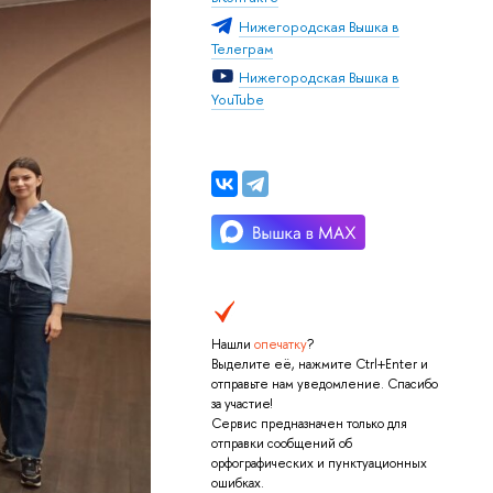
Нижегородская Вышка в
Телеграм
Нижегородская Вышка в
YouTube
Нашли
опечатку
?
Выделите её, нажмите Ctrl+Enter и
отправьте нам уведомление. Спасибо
за участие!
Сервис предназначен только для
отправки сообщений об
орфографических и пунктуационных
ошибках.