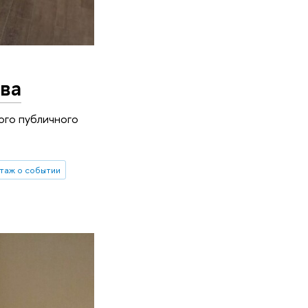
ава
ого публичного
таж о событии