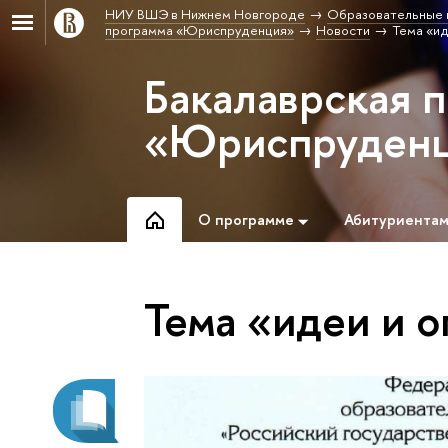
НИУ ВШЭ в Нижнем Новгороде
Образовательные 
программа «Юриспруденция»
Новости
Тема «ид
Бакалаврская 
«Юриспруден
О программе
Абитуриента
Тема «идеи и 