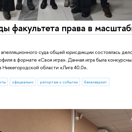
ды факультета права в масшта
го апелляционного суда общей юрисдикции состоялась дел
офиля в формате «Своя игра». Данная игра была конкурсны
в Нижегородской области «Лига 40.0».
нты
официально
репортаж о событии
бакалавриат