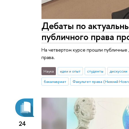
Дебаты по актуальн
публичного права пр
На четвертом курсе прошли публичные
права.
Наука
идеи и опыт
студенты
дискуссии
бакалавриат
Факультет права (Нижний Новг
24