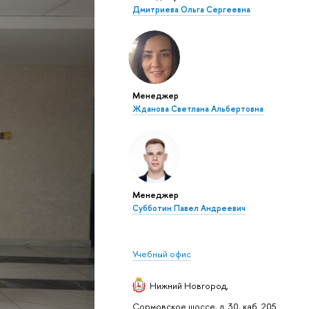
Дмитриева Ольга Сергеевна
Менеджер
Жданова Светлана Альбертовна
Менеджер
Субботин Павел Андреевич
Учебный офис
Нижний Новгород
,
Сормовское шоссе, д. 30, каб. 205