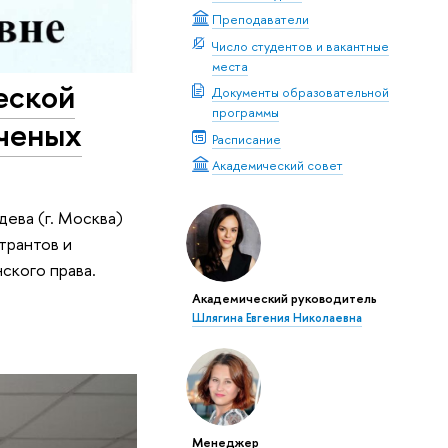
Преподаватели
Число студентов и вакантные
места
еской
Документы образовательной
программы
ученых
Расписание
Академический совет
ева (г. Москва)
трантов и
ского права.
Академический руководитель
Шлягина Евгения Николаевна
Менеджер