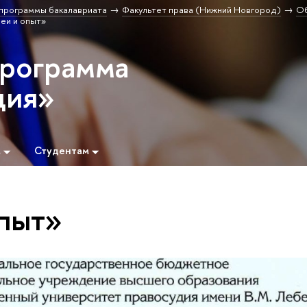
программы бакалавриата
Факультет права (Нижний Новгород)
Об
еи и опыт»
программа
ция»
м
Студентам
опыт»