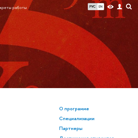
РУС
EN
екреты работы
О программе
Спе­ци­а­ли­за­ции
Партнеры