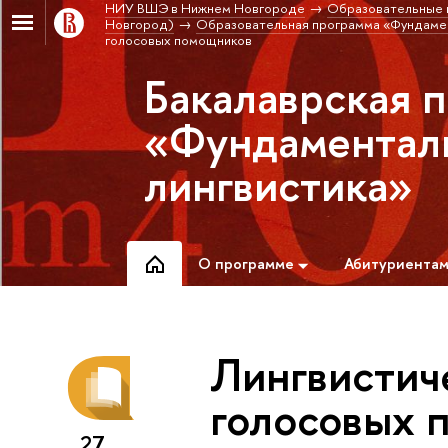
НИУ ВШЭ в Нижнем Новгороде
Образовательные 
Новгород)
Образовательная программа «Фундамент
голосовых помощников
Бакалаврская 
«Фундаменталь
лингвистика»
О программе
Абитуриента
Лингвистич
голосовых 
27