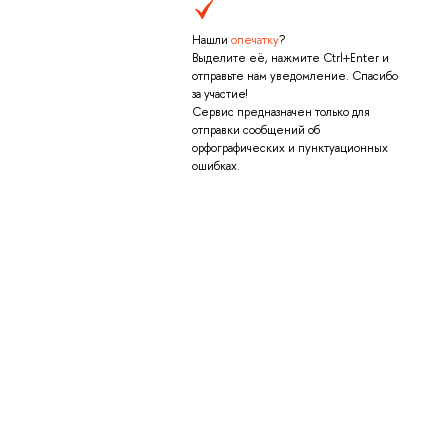
Нашли
опечатку
?
Выделите её, нажмите Ctrl+Enter и
отправьте нам уведомление. Спасибо
за участие!
Сервис предназначен только для
отправки сообщений об
орфографических и пунктуационных
ошибках.