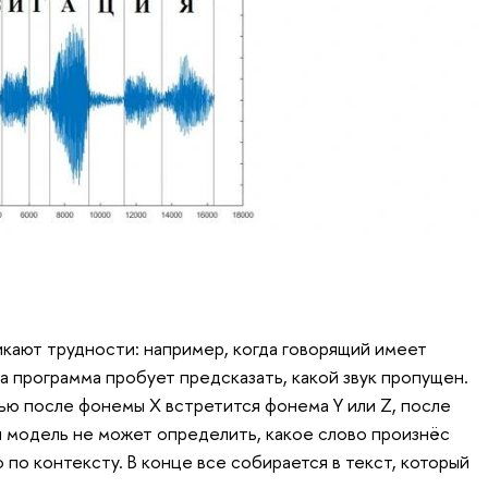
икают трудности: например, когда говорящий имеет
а программа пробует предсказать, какой звук пропущен.
ью после фонемы X встретится фонема Y или Z, после
ли модель не может определить, какое слово произнёс
о по контексту. В конце все собирается в текст, который