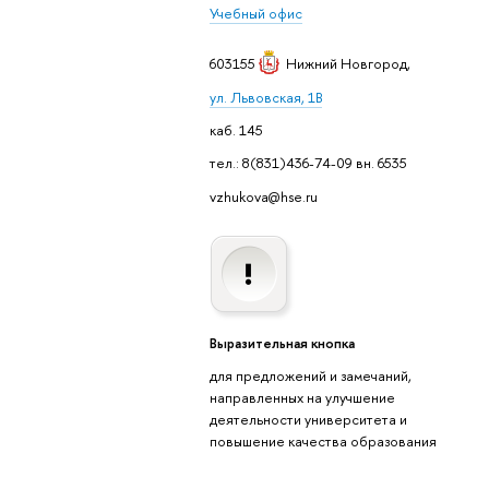
Учебный офис
603155
Нижний Новгород
,
ул. Львовская, 1В
каб. 145
тел.: 8(831)436-74-09 вн. 6535
vzhukova@hse.ru
Выразительная кнопка
для предложений и замечаний,
направленных на улучшение
деятельности университета и
повышение качества образования