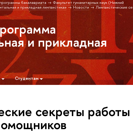
программы бакалавриата
Факультет гуманитарных наук (Нижний
альная и прикладная лингвистика»
Новости
Лингвистические с
программа
ная и прикладная
м
Студентам
еские секреты работы
помощников