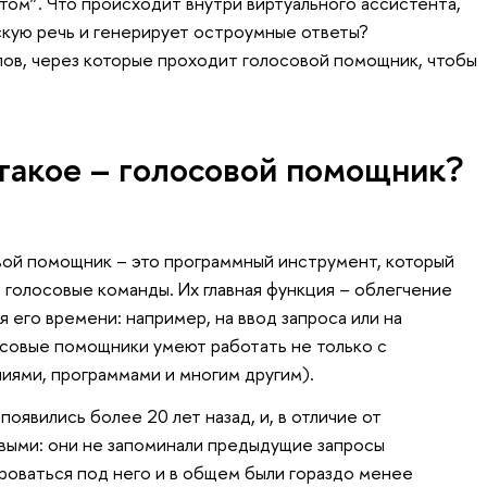
отом”. Что происходит внутри виртуального ассистента,
скую речь и генерирует остроумные ответы?
пов, через которые проходит голосовой помощник, чтобы
такое – голосовой помощник?
овой помощник – это программный инструмент, который
 голосовые команды. Их главная функция – облегчение
 его времени: например, на ввод запроса или на
осовые помощники умеют работать не только с
ниями, программами и многим другим).
явились более 20 лет назад, и, в отличие от
выми: они не запоминали предыдущие запросы
ироваться под него и в общем были гораздо менее