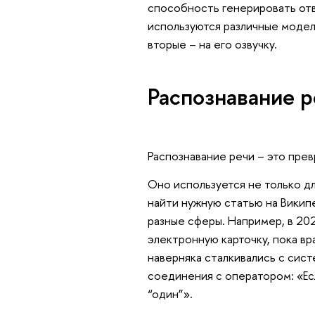
способность генерировать отве
используются различные модели
вторые – на его озвучку.
Распознавание р
Распознавание речи – это пре
Оно используется не только дл
найти нужную статью на Викип
разные сферы. Например, в 202
электронную карточку, пока вр
наверняка сталкивались с сис
соединения с оператором: «Есл
“один”».