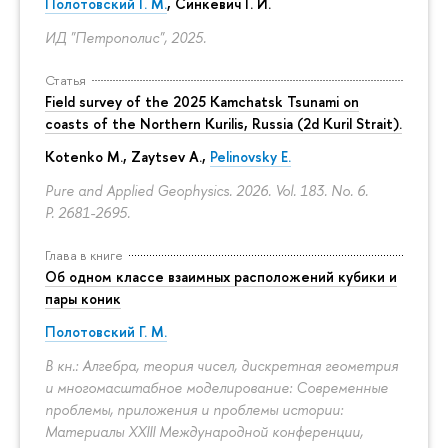
Полотовский Г. М.
, Синкевич Г. И.
ИД "Петрополис", 2025.
Статья
Field survey of the 2025 Kamchatsk Tsunami on
coasts of the Northern Kurilis, Russia (2d Kuril Strait).
Kotenko M., Zaytsev A.,
Pelinovsky E.
Pure and Applied Geophysics. 2026. Vol. 183. No. 6.
P. 2681-2695.
Глава в книге
Об одном классе взаимных расположений кубики и
пары коник
Полотовский Г. М.
В кн.: Алгебра, теория чисел, дискретная геометрия
и многомасштабное моделирование: Современные
проблемы, приложения и проблемы истории:
Материалы XXIII Международной конференции,