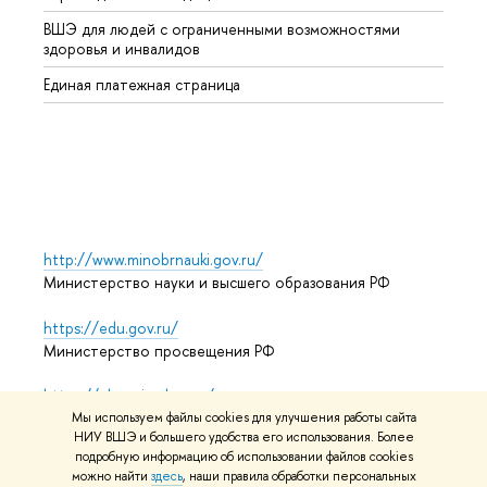
ВШЭ для людей с ограниченными возможностями
Профе
здоровья и инвалидов
Регио
Единая платежная страница
Языко
Выпус
Обрат
http://www.minobrnauki.gov.ru/
Министерство науки и высшего образования РФ
https://edu.gov.ru/
Министерство просвещения РФ
https://elearning.hse.ru/mooc
Массовые открытые онлайн-курсы
Мы используем файлы cookies для улучшения работы сайта
НИУ ВШЭ и большего удобства его использования. Более
подробную информацию об использовании файлов cookies
можно найти
здесь
, наши правила обработки персональных