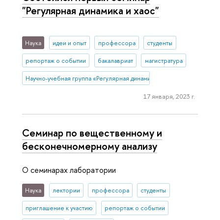
"Регулярная динамика и хаос"
Наука
идеи и опыт
профессора
студенты
репортаж о событии
бакалавриат
магистратура
Научно-учебная группа «Регулярная динамика и хаос»
17 января, 2023 г.
Семинар по вещественному и
бесконечномерному анализу
О семинарах лаборатории
Наука
лектории
профессора
студенты
приглашение к участию
репортаж о событии