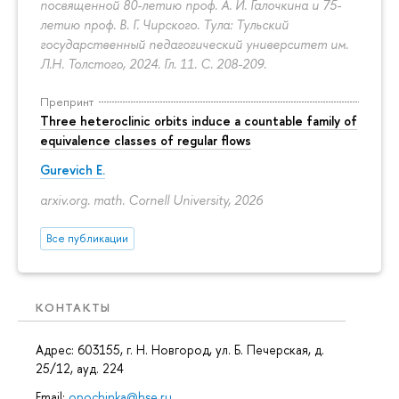
посвященной 80-летию проф. А. И. Галочкина и 75-
летию проф. В. Г. Чирского. Тула: Тульский
государственный педагогический университет им.
Л.Н. Толстого, 2024. Гл. 11.
С. 208-209.
Препринт
Three heteroclinic orbits induce a countable family of
equivalence classes of regular flows
Gurevich E.
arxiv.org. math. Cornell University, 2026
Все публикации
КОНТАКТЫ
Адрес: 603155, г. Н. Новгород, ул. Б. Печерская, д.
25/12, ауд. 224
Email:
opochinka@hse.ru