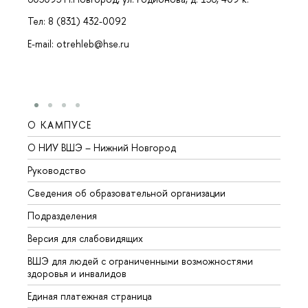
Тел: 8 (831) 432-0092
E-mail: otrehleb@hse.ru
О КАМПУСЕ
ОБР
О НИУ ВШЭ – Нижний Новгород
Бакал
Руководство
Магис
Сведения об образовательной организации
Второ
Подразделения
Высше
Версия для слабовидящих
Курсы
ВШЭ для людей с ограниченными возможностями
Профе
здоровья и инвалидов
Регио
Единая платежная страница
Языко