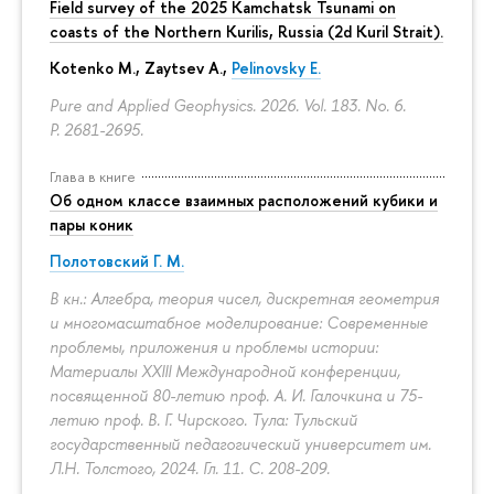
Field survey of the 2025 Kamchatsk Tsunami on
coasts of the Northern Kurilis, Russia (2d Kuril Strait).
Kotenko M., Zaytsev A.,
Pelinovsky E.
Pure and Applied Geophysics. 2026. Vol. 183. No. 6.
P. 2681-2695.
Глава в книге
Об одном классе взаимных расположений кубики и
пары коник
Полотовский Г. М.
В кн.: Алгебра, теория чисел, дискретная геометрия
и многомасштабное моделирование: Современные
проблемы, приложения и проблемы истории:
Материалы XXIII Международной конференции,
посвященной 80-летию проф. А. И. Галочкина и 75-
летию проф. В. Г. Чирского. Тула: Тульский
государственный педагогический университет им.
Л.Н. Толстого, 2024. Гл. 11.
С. 208-209.