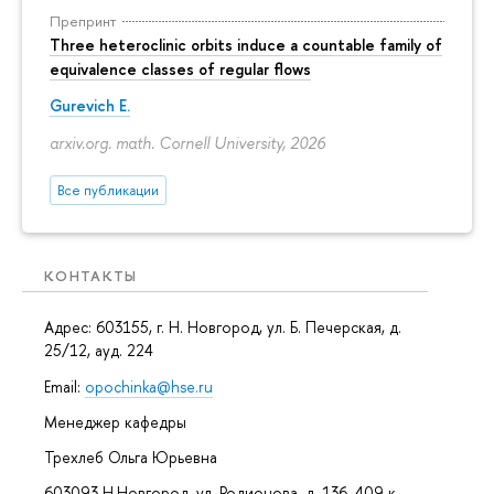
Препринт
Three heteroclinic orbits induce a countable family of
equivalence classes of regular flows
Gurevich E.
arxiv.org. math. Cornell University, 2026
Все публикации
КОНТАКТЫ
Адрес: 603155, г. Н. Новгород, ул. Б. Печерская, д.
25/12, ауд. 224
Email:
opochinka@hse.ru
Менеджер кафедры
Трехлеб Ольга Юрьевна
603093 Н.Новгород, ул. Родионова, д. 136, 409 к.