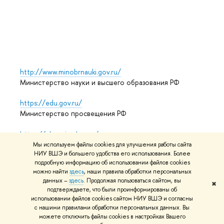
Выпус
Обрат
http://www.minobrnauki.gov.ru/
Министерство науки и высшего образования РФ
https://edu.gov.ru/
Министерство просвещения РФ
https://elearning.hse.ru/mooc
Массовые открытые онлайн-курсы
Мы используем файлы cookies для улучшения работы сайта
НИУ ВШЭ и большего удобства его использования. Более
подробную информацию об использовании файлов cookies
можно найти
здесь
, наши правила обработки персональных
© НИУ ВШЭ 1993–2026
Адреса и контакты
Условия
данных –
здесь
. Продолжая пользоваться сайтом, вы
✖
подтверждаете, что были проинформированы об
использования материалов
Политика конфиденциальности
использовании файлов cookies сайтом НИУ ВШЭ и согласны
Карта сайта
с нашими правилами обработки персональных данных. Вы
можете отключить файлы cookies в настройках Вашего
Редактору