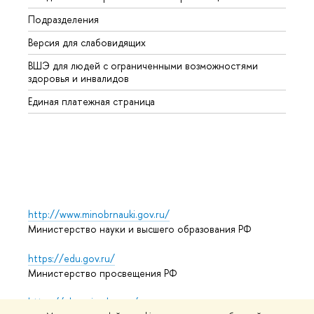
Подразделения
Высше
Версия для слабовидящих
Курсы
ВШЭ для людей с ограниченными возможностями
Профе
здоровья и инвалидов
Регио
Единая платежная страница
Языко
Выпус
Обрат
http://www.minobrnauki.gov.ru/
Министерство науки и высшего образования РФ
https://edu.gov.ru/
Министерство просвещения РФ
https://elearning.hse.ru/mooc