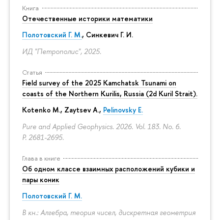
Книга
Отечественные историки математики
Полотовский Г. М.
, Синкевич Г. И.
ИД "Петрополис", 2025.
Статья
Field survey of the 2025 Kamchatsk Tsunami on
coasts of the Northern Kurilis, Russia (2d Kuril Strait).
Kotenko M., Zaytsev A.,
Pelinovsky E.
Pure and Applied Geophysics. 2026. Vol. 183. No. 6.
P. 2681-2695.
Глава в книге
Об одном классе взаимных расположений кубики и
пары коник
Полотовский Г. М.
В кн.: Алгебра, теория чисел, дискретная геометрия