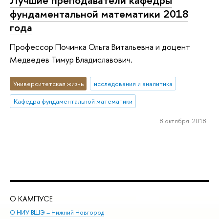
фундаментальной математики 2018
года
Профессор Починка Ольга Витальевна и доцент
Медведев Тимур Владиславович.
Университетская жизнь
исследования и аналитика
Кафедра фундаментальной математики
8 октября 2018
О КАМПУСЕ
ОБ
О НИУ ВШЭ – Нижний Новгород
Бак