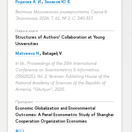
Родичев А. И.
,
Зиняков Ю. В.
Вестник Московского университета. Серия 6:
Экономика. 2026. Т. 61. № 2.
С. 340-357.
Глава в книге
Structures of Authors’ Collaboration at Young
Universities
Matveeva N.
,
Batagelj V.
In bk.: Proceedings of the 20th International
Conference on Scientometrics & Informetrics
(ISSI2025), Vol. 2. Yerevan: Publishing House of the
National Academy of Sciences of the Republic of
Armenia, “Gitutyun”, 2025.
Препринт
Economic Globalization and Environmental
Outcomes: A Panel Econometric Study of Shanghai
Cooperation Organization Economies
ALI I.