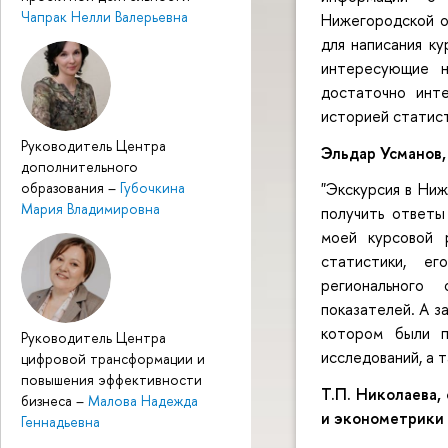
Чапрак Нелли Валерьевна
Нижегородской об
для написания ку
интересующие н
достаточно инт
историей статис
Руководитель Центра
Эльдар Усманов,
дополнительного
образования
–
Губочкина
"Экскурсия в Ниж
Мария Владимировна
получить ответы
моей курсовой 
статистики, ег
регионального
показателей. А з
котором были п
Руководитель Центра
исследований, а 
цифровой трансформации и
повышения эффективности
Т.П. Николаева
бизнеса
–
Малова Надежда
и эконометрики
Геннадьевна