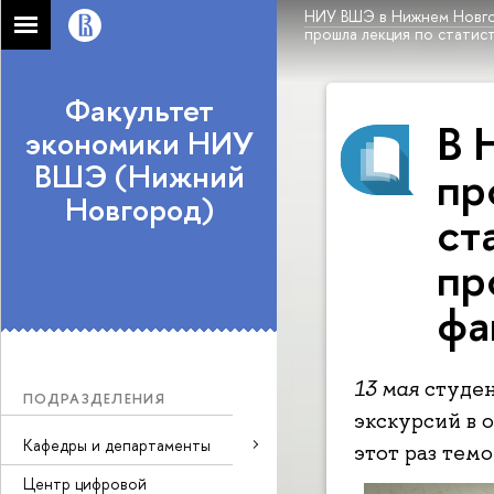
НИУ ВШЭ в Нижнем Новг
прошла лекция по статис
Факультет
В 
экономики НИУ
ВШЭ (Нижний
пр
Новгород)
ст
пр
фа
13 мая
cтуден
ПОДРАЗДЕЛЕНИЯ
экскурсий в 
Кафедры и департаменты
этот раз тем
Центр цифровой