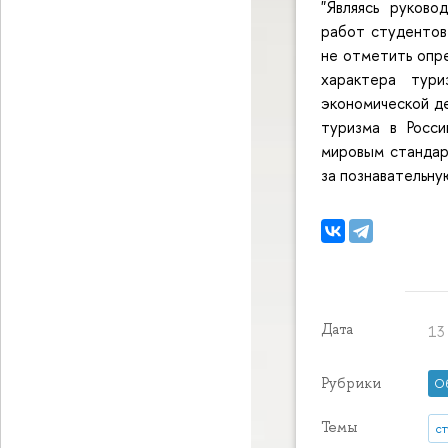
"Являясь руково
работ студентов 
не отметить опр
характера тури
экономической де
туризма в Росс
мировым стандар
за познавательну
Дата
13 
Рубрики
О
Темы
с