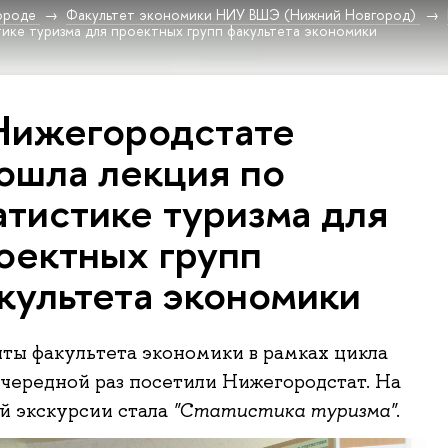
ороде
Факультет экономики НИУ ВШЭ (Нижний Новгород)
тике туризма для проектных групп факультета экономики
Нижегородстате
ошла лекция по
атистике туризма для
оектных групп
культета экономики
ты факультета экономики в рамках цикла
очередной раз посетили Нижегородстат. На
ой экскурсии стала
"Статистика туризма"
.