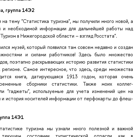
а, группа 14Э2
и на тему "Статистика туризма", мы получили много новой, а
й и необходимой информации для дальнейшей работы над
Туризм в Нижегородской области – взгляд Росстата".
ился музей, который появился там совсем недавно и создан
ожностями и силами работников! Здесь было множество
дов, поэтапно раскрывающих историю развития статистики
м регионе. Самое интересное, что здесь, среди множества
одится книга, датирующаяся 1913 годом, которая очень
ременные сборники статистики. Также моих коллег-
ли "гаджеты", используемые для учета изменений цен на
я и история носителей информации от перфокарты до флеш-
руппа 14Э1
статистике туризма мы узнали много полезной и важной
текущем состоянии туристической отрасли, как в