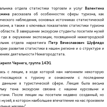
чальника отдела статистики торговли и услуг
Валентина
жмина
рассказала об особенностях сферы туризма, как
ического наблюдения, основных источниках статистической
изме, а также о ключевых показателях статистики туризма
области. В завершении экскурсии студенты посетили музей
 где в окружении экспозиции, посвященной нижегородской
альник отдела маркетинга
Петр Вячеславович Шуфлядо
ории развития статистики в нашем регионе и о структуре и
лениях деятельности Нижегородстата.
ирилл Чернега, группа 14Э1
лась с лекции, в ходе которой нам напомнили некоторую
относящуюся к туризму и ознакомили с последними
и данными в туристической сфере. Лекция была весьма
ольку тема экскурсии связана с нашими курсовыми и
тами. После лекции мы посетили недавно созданный, но
 музей, в котором наибольшее впечатление на нас произвели
ельные машины"