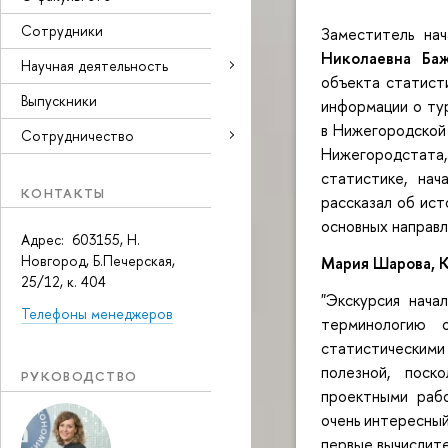
Сотрудники
Заместитель на
Николаевна Ба
Научная деятельность
объекта статист
Выпускники
информации о тур
в Нижегородской 
Сотрудничество
Нижегородстата,
статистике, нач
КОНТАКТЫ
рассказал об ист
основных направ
Адрес: 603155, Н.
Новгород, Б.Печерская,
Мария Шарова, К
25/12, к. 404
"Экскурсия нача
Телефоны менеджеров
терминологию 
статистическим
полезной, поск
РУКОВОДСТВО
проектными рабо
очень интересный
первые вычислит