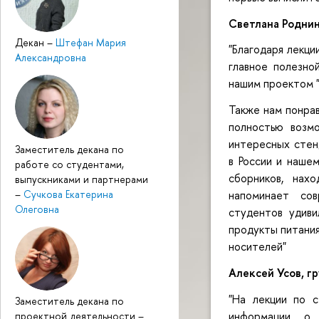
Светлана Роднин
Декан
–
Штефан Мария
"Благодаря лекци
Александровна
главное полезно
нашим проектом "
Также нам понрав
полностью возм
интересных стен
Заместитель декана по
в России и наше
работе со студентами,
сборников, нах
выпускниками и партнерами
–
Сучкова Екатерина
напоминает сов
Олеговна
студентов удиви
продукты питани
носителей"
Алексей Усов, г
"На лекции по 
Заместитель декана по
информации о 
проектной деятельности
–