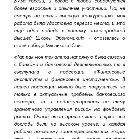
ВУЗа России, и когда с тобой соревнуются
более взрослые и опытные участники. Но, не
смотря на столь высокую конкуренцию, моя
работа была удостоена первого места, и это
ещё одна победа в копилку нижегородской
Высшей Школы Экономики!»
- отозвалась о
своей победе Мясникова Юлия.
«Так как моя тематика напрямую была связана
с банками и банковской деятельностью, то я
выступала в подсекции «Финансовые
институты и финансовые инструменты». В
нашей подсекции можно было погрузиться не
только в актуальные проблемы банковского
сектора, но и подискутировать на тему
грамотного управления риском на фондовых
рынках. Очный этап прошел живо и ярко: все
доклады были на высоком уровне, и каждая
работа по-своему заинтересовала как жюри,
так и участников, ведь после каждого