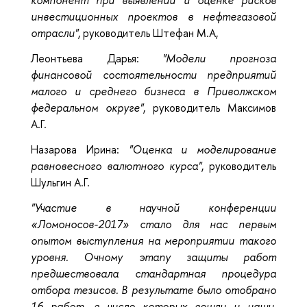
компонент при выявлении и оценке рисков
инвестиционных проектов в нефтегазовой
отрасли"
, руководитель Штефан М.А,
Леонтьева Дарья:
"Модели прогноза
финансовой состоятельности предприятий
малого и среднего бизнеса в Приволжском
федеральном округе"
, руководитель Максимов
А.Г.
Назарова Ирина:
"Оценка и моделирование
равновесного валютного курса"
, руководитель
Шульгин А.Г.
"Участие в научной конференции
«Ломоносов-2017» стало для нас первым
опытом выступления на мероприятии такого
уровня. Очному этапу защиты работ
предшествовала стандартная процедура
отбора тезисов. В результате было отобрано
16 работ, в число которых вошли и наши.