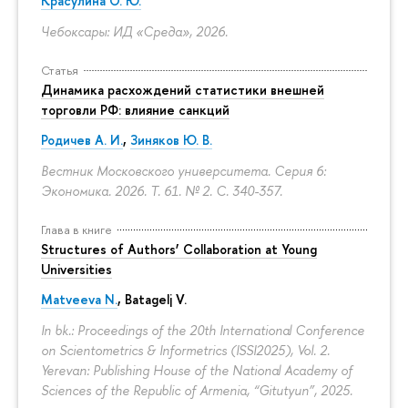
Красулина О. Ю.
Чебоксары: ИД «Среда», 2026.
Статья
Динамика расхождений статистики внешней
торговли РФ: влияние санкций
Родичев А. И.
,
Зиняков Ю. В.
Вестник Московского университета. Серия 6:
Экономика. 2026. Т. 61. № 2.
С. 340-357.
Глава в книге
Structures of Authors’ Collaboration at Young
Universities
Matveeva N.
,
Batagelj V.
In bk.: Proceedings of the 20th International Conference
on Scientometrics & Informetrics (ISSI2025), Vol. 2.
Yerevan: Publishing House of the National Academy of
Sciences of the Republic of Armenia, “Gitutyun”, 2025.