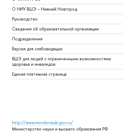
О НИУ ВШЭ – Нижний Новгород
Бакал
Руководство
Магис
Сведения об образовательной организации
Второ
Подразделения
Высше
Версия для слабовидящих
Курсы
ВШЭ для людей с ограниченными возможностями
Профе
здоровья и инвалидов
Регио
Единая платежная страница
Языко
Выпус
Обрат
http://www.minobrnauki.gov.ru/
Министерство науки и высшего образования РФ