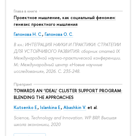
Глава в книге
Проектное мышление, как социальный феномен:
генезис проектного мышления
Гапонова Н. С.
,
Гапонова О. С.
В кн.: ИНТЕГРАЦИЯ НАУКИ И ПРАКТИКИ: СТРАТЕГИИ
ДЛЯ УСТОЙЧИВОГО РАЗВИТИЯ: сборник статей IX
Международной научно-практической конференции.
М.: Международный центр «Новые научные
исследования», 2026.
С. 235-248.
Препринт
TOWARDS AN ‘IDEAL’ CLUSTER SUPPORT PROGRAM:
BLENDING THE APPROACHES
Kutsenko E.
,
Islankina E.
,
Abashkin V.
et al.
Science, Technology and Innovation. WP BRP. Высшая
школа экономики, 2020