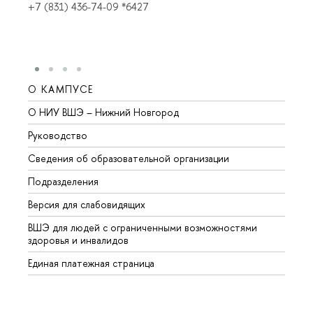
+7 (831) 436-74-09 *6427
О КАМПУСЕ
ОБР
О НИУ ВШЭ – Нижний Новгород
Бакал
Руководство
Магис
Сведения об образовательной организации
Второ
Подразделения
Высше
Версия для слабовидящих
Курсы
ВШЭ для людей с ограниченными возможностями
Профе
здоровья и инвалидов
Регио
Единая платежная страница
Языко
Выпус