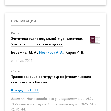
ПУБЛИКАЦИИ
Книга
Эстетика аудиовизуальной журналистики.
Учебное пособие. 2-е издание
Бережная М. А.,
Новикова А. А.
, Кирия И. В.
КноРус, 2026.
Статья
Трансформация оргструктур нефтехимических
комплексов в России
Кондауров С. Ю.
Вестник Нижегородского университета им. Н.И.
Лобачевского. Серия: Социальные науки. 2026. № 2.
С. 31-44.