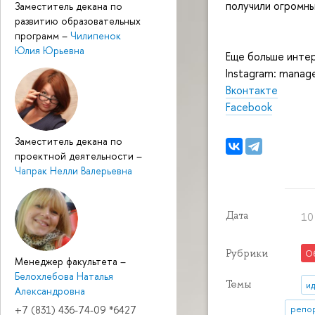
получили огромны
Заместитель декана по
развитию образовательных
программ
–
Чилипенок
Юлия Юрьевна
Еще больше интер
Instagram: manag
Вконтакте
Facebook
Заместитель декана по
проектной деятельности
–
Чапрак Нелли Валерьевна
Дата
10
Рубрики
О
Менеджер факультета
–
Белохлебова Наталья
Темы
и
Александровна
+7 (831) 436-74-09 *6427
репор