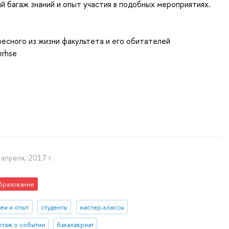
й багаж знаний и опыт участия в подобных мероприятиях.
есного из жизни факультета и его обитателей
erhse
 апреля, 2017 г.
бразование
деи и опыт
студенты
мастер-классы
таж о событии
бакалавриат