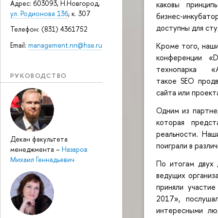
Адрес: 603093, Н.Новгород,
каковы принцип
ул. Родионова 136
, к. 307
бизнес-инкубат
доступны для сту
Телефон: (831) 4361752
Email:
management.nn@hse.ru
Кроме того, наши
конференции «D
технопарка 
РУКОВОДСТВО
такое SEO продв
сайта или проект
Одним из партне
которая предст
реальности. Наш
Декан факультета
поиграли в разли
менеджмента
–
Назаров
Михаил Геннадьевич
По итогам двух 
ведущих организ
приняли участие
2017», послуша
интересными лю