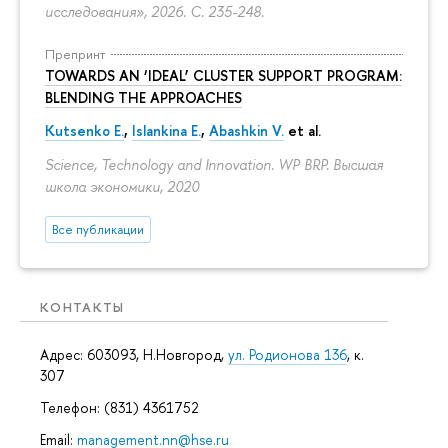
исследования», 2026.
С. 235-248.
Препринт
TOWARDS AN ‘IDEAL’ CLUSTER SUPPORT PROGRAM:
BLENDING THE APPROACHES
Kutsenko E.
,
Islankina E.
,
Abashkin V.
et al.
Science, Technology and Innovation. WP BRP. Высшая
школа экономики, 2020
Все публикации
КОНТАКТЫ
Адрес: 603093, Н.Новгород,
ул. Родионова 136
, к.
307
Телефон: (831) 4361752
Email:
management.nn@hse.ru