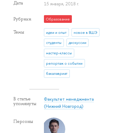
Дата
15 января, 2018 г.
Рубрики
Образование
Темы
идеи и опыт
новое в ВШЭ
студенты
дискуссии
мастер-классы
репортаж о событии
бакалавриат
Факультет менеджмента
В статье
упомянуты
(Нижний Новгород)
Персоны