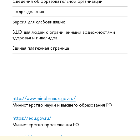
Сведения об образовательной организации
Второ
Подразделения
Высше
Версия для слабовидящих
Курсы
ВШЭ для людей с ограниченными возможностями
Профе
здоровья и инвалидов
Регио
Единая платежная страница
Языко
Выпус
Обрат
http://www.minobrnauki.gov.ru/
Министерство науки и высшего образования РФ
https://edu.gov.ru/
Министерство просвещения РФ
https://elearning.hse.ru/mooc