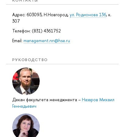
Адрес: 603093, Н.Новгород,
ул. Родионова 136
, к.
307
Телефон: (831) 4361752
Email:
management.nn@hse.ru
РУКОВОДСТВО
Декан факультета менеджмента
–
Назаров Михаил
Геннадьевич