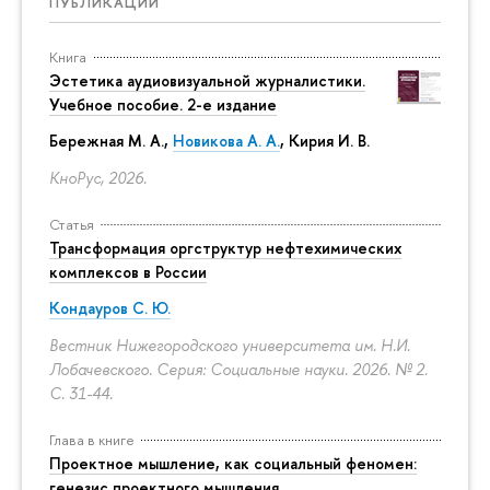
ПУБЛИКАЦИИ
Книга
Эстетика аудиовизуальной журналистики.
Учебное пособие. 2-е издание
Бережная М. А.,
Новикова А. А.
, Кирия И. В.
КноРус, 2026.
Статья
Трансформация оргструктур нефтехимических
комплексов в России
Кондауров С. Ю.
Вестник Нижегородского университета им. Н.И.
Лобачевского. Серия: Социальные науки. 2026. № 2.
С. 31-44.
Глава в книге
Проектное мышление, как социальный феномен:
генезис проектного мышления