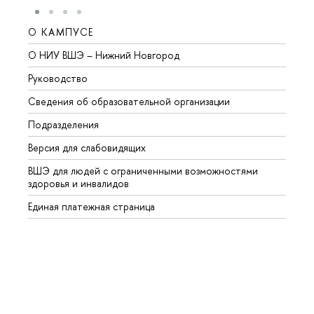
О КАМПУСЕ
ОБР
О НИУ ВШЭ – Нижний Новгород
Бакал
Руководство
Магис
Сведения об образовательной организации
Второ
Подразделения
Высше
Версия для слабовидящих
Курсы
ВШЭ для людей с ограниченными возможностями
Профе
здоровья и инвалидов
Регио
Единая платежная страница
Языко
Выпус
Обрат