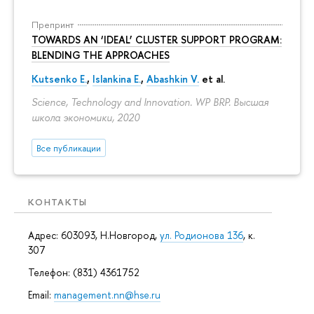
Препринт
TOWARDS AN ‘IDEAL’ CLUSTER SUPPORT PROGRAM:
BLENDING THE APPROACHES
Kutsenko E.
,
Islankina E.
,
Abashkin V.
et al.
Science, Technology and Innovation. WP BRP. Высшая
школа экономики, 2020
Все публикации
КОНТАКТЫ
Адрес: 603093, Н.Новгород,
ул. Родионова 136
, к.
307
Телефон: (831) 4361752
Email:
management.nn@hse.ru