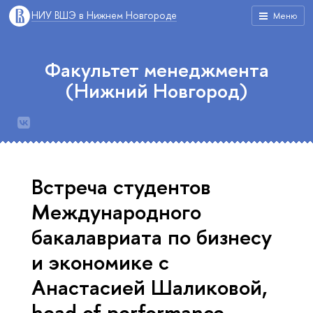
НИУ ВШЭ в Нижнем Новгороде
Меню
Факультет менеджмента
(Нижний Новгород)
Встреча студентов
Международного
бакалавриата по бизнесу
и экономике с
Анастасией Шаликовой,
head of performance