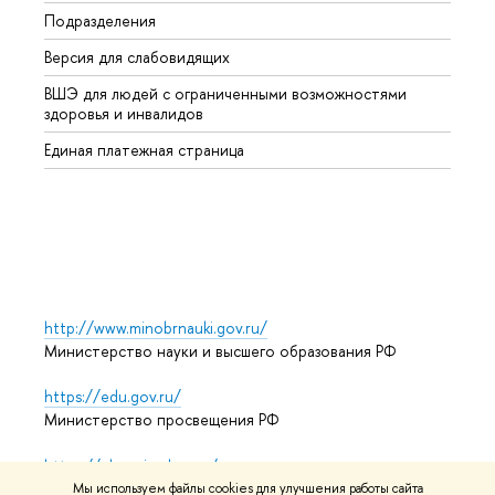
Подразделения
Высше
Версия для слабовидящих
Курсы
ВШЭ для людей с ограниченными возможностями
Профе
здоровья и инвалидов
Регио
Единая платежная страница
Языко
Выпус
Обрат
http://www.minobrnauki.gov.ru/
Министерство науки и высшего образования РФ
https://edu.gov.ru/
Министерство просвещения РФ
https://elearning.hse.ru/mooc
Массовые открытые онлайн-курсы
Мы используем файлы cookies для улучшения работы сайта