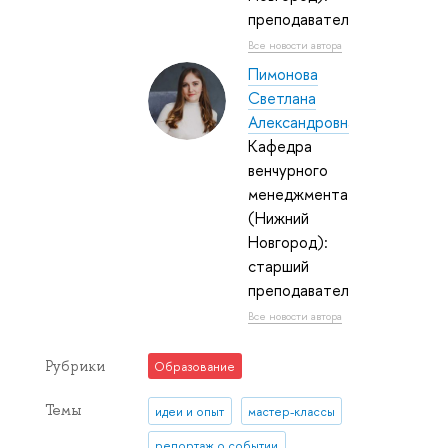
преподаватель
Все новости автора
Пимонова
Светлана
Александровна
Кафедра
венчурного
менеджмента
(Нижний
Новгород):
старший
преподаватель
Все новости автора
Рубрики
Образование
Темы
идеи и опыт
мастер-классы
репортаж о событии