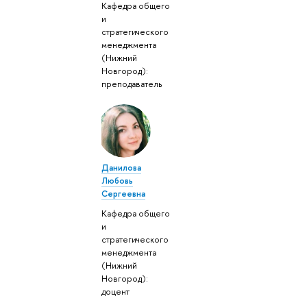
Кафедра общего
и
стратегического
менеджмента
(Нижний
Новгород):
преподаватель
Данилова
Любовь
Сергеевна
Кафедра общего
и
стратегического
менеджмента
(Нижний
Новгород):
доцент