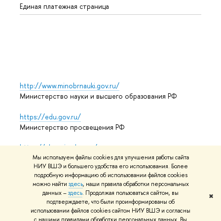
Единая платежная страница
Языко
Выпус
Обрат
http://www.minobrnauki.gov.ru/
Министерство науки и высшего образования РФ
https://edu.gov.ru/
Министерство просвещения РФ
https://elearning.hse.ru/mooc
Массовые открытые онлайн-курсы
Мы используем файлы cookies для улучшения работы сайта
НИУ ВШЭ и большего удобства его использования. Более
подробную информацию об использовании файлов cookies
можно найти
здесь
, наши правила обработки персональных
данных –
здесь
. Продолжая пользоваться сайтом, вы
© НИУ ВШЭ 1993–2026
Адреса и контакты
Условия
✖
подтверждаете, что были проинформированы об
использования материалов
Политика конфиденциальности
использовании файлов cookies сайтом НИУ ВШЭ и согласны
Карта сайта
с нашими правилами обработки персональных данных. Вы