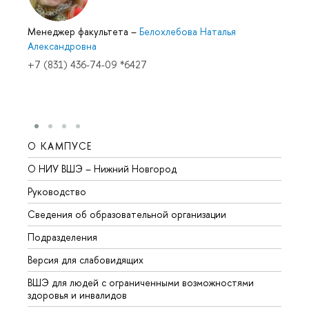
Менеджер факультета
–
Белохлебова Наталья
Александровна
+7 (831) 436-74-09 *6427
О КАМПУСЕ
ОБР
О НИУ ВШЭ – Нижний Новгород
Бакал
Руководство
Магис
Сведения об образовательной организации
Второ
Подразделения
Высше
Версия для слабовидящих
Курсы
ВШЭ для людей с ограниченными возможностями
Профе
здоровья и инвалидов
Регио