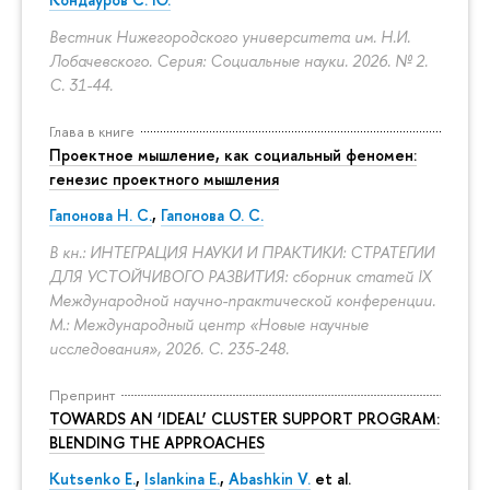
Вестник Нижегородского университета им. Н.И.
Лобачевского. Серия: Социальные науки. 2026. № 2.
С. 31-44.
Глава в книге
Проектное мышление, как социальный феномен:
генезис проектного мышления
Гапонова Н. С.
,
Гапонова О. С.
В кн.: ИНТЕГРАЦИЯ НАУКИ И ПРАКТИКИ: СТРАТЕГИИ
ДЛЯ УСТОЙЧИВОГО РАЗВИТИЯ: сборник статей IX
Международной научно-практической конференции.
М.: Международный центр «Новые научные
исследования», 2026.
С. 235-248.
Препринт
TOWARDS AN ‘IDEAL’ CLUSTER SUPPORT PROGRAM:
BLENDING THE APPROACHES
Kutsenko E.
,
Islankina E.
,
Abashkin V.
et al.