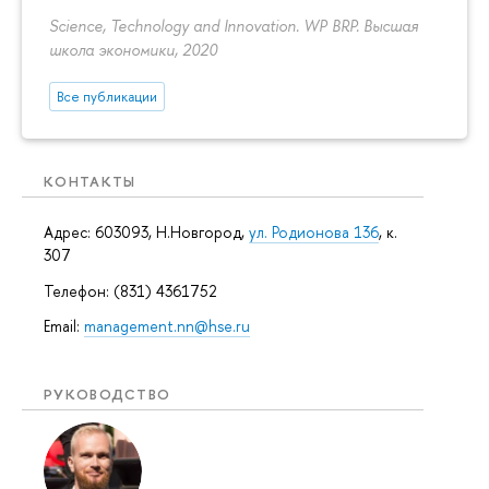
Science, Technology and Innovation. WP BRP. Высшая
школа экономики, 2020
Все публикации
КОНТАКТЫ
Адрес: 603093, Н.Новгород,
ул. Родионова 136
, к.
307
Телефон: (831) 4361752
Email:
management.nn@hse.ru
РУКОВОДСТВО