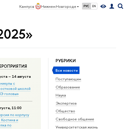
Кампус в
Нижнем Новгороде
РУС
EN
 2025»
РУБРИКИ
ЕРОПРИЯТИЯ
Все новости
уста – 14 августа
Поступающим
никулы с
Образование
остковой школой
Э головы»
Наука
Экспертиза
густа, 11:00
Общество
урсия по корпусу
Свободное общение
. Костина и
улка по
Университетская жизнь