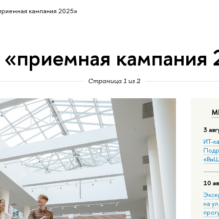
приемная кампания 2025»
 «приемная кампания
Страница 1 из 2
М
3 авг
ИТ-ка
Подр
«ВыШ
10 ав
Экск
на ул
прог