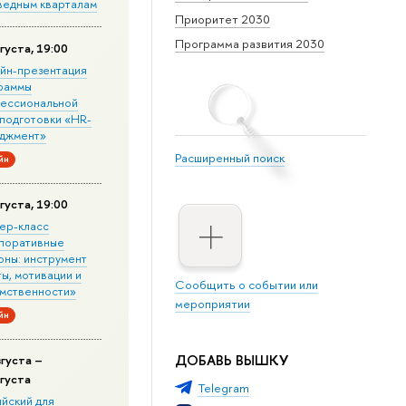
ведным кварталам
Приоритет 2030
Программа развития 2030
густа, 19:00
йн-презентация
раммы
ессиональной
подготовки «HR-
джмент»
Расширенный поиск
йн
густа, 19:00
ер-класс
поративные
оны: инструмент
ы, мотивации и
Сообщить о событии или
мственности»
мероприятии
йн
ДОБАВЬ ВЫШКУ
вгуста –
вгуста
Telegram
ийский для