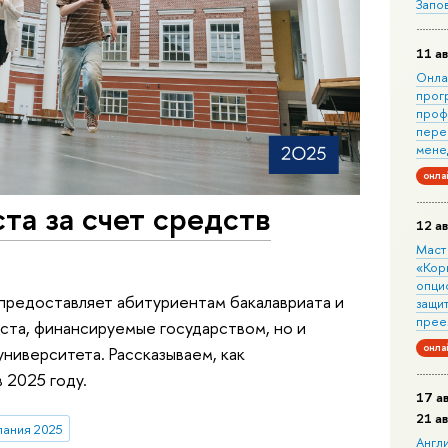
Запо
11 ав
Онла
прог
проф
пере
мене
онла
та за счет средств
12 ав
Маст
«Кор
опци
предоставляет абитуриентам бакалавриата и
защит
прее
ста, финансируемые государством, но и
онла
ниверситета. Рассказываем, как
 2025 году.
17 а
21 а
пания 2025
Англ