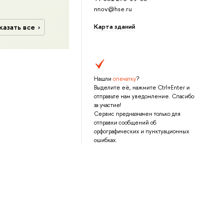
nnov@hse.ru
Карта зданий
казать все
Нашли
опечатку
?
Выделите её, нажмите Ctrl+Enter и
отправьте нам уведомление. Спасибо
за участие!
Сервис предназначен только для
отправки сообщений об
орфографических и пунктуационных
ошибках.