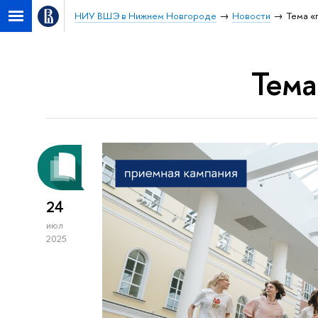
НИУ ВШЭ в Нижнем Новгороде
Новости
Тема «
Тема
24
июл
2025