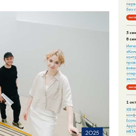
перв
без 
онла
3 се
8 се
Инте
«Ком
конт
пров
внеш
опера
эксп
онла
1 ок
XIII
конф
Econo
Appli
META