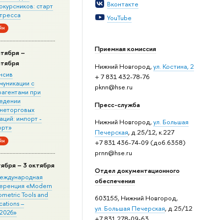
Вконтакте
окурсников: старт
стресса
YouTube
йн
Приемная комиссия
нтября –
нтября
Нижний Новгород,
ул. Костина, 2
нсив
+ 7 831 432-78-76
муникации с
pknn@hse.ru
рагентами при
едении
Пресс-служба
неторговых
ций: импорт -
Нижний Новгород,
ул. Большая
орт»
Печерская
, д.25/12, к.227
йн
+7 831 436-74-09 (доб.6358)
prnn@hse.ru
тября – 3 октября
Отдел документационного
 Международная
обеспечения
еренция «Modern
metric Tools and
603155, Нижний Новгород,
cations –
ул. Большая Печерская
, д.25/12
2026»
+7 831 278-09-63