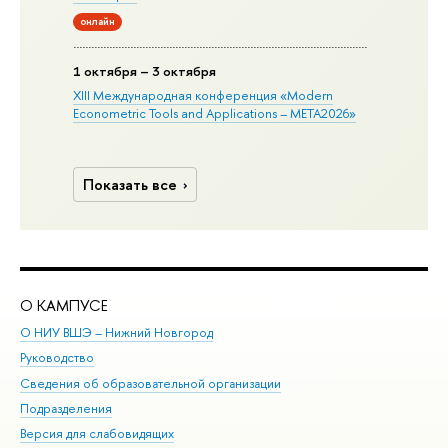
онлайн
1 октября – 3 октября
XIII Международная конференция «Modern
Econometric Tools and Applications – META2026»
Показать все
О КАМПУСЕ
ОБ
О НИУ ВШЭ – Нижний Новгород
Бак
Руководство
Маг
Сведения об образовательной организации
Вт
Подразделения
Вы
Версия для слабовидящих
Ку