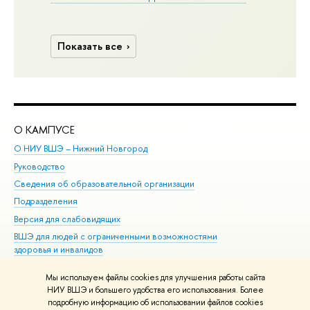
Показать все
О КАМПУСЕ
ОБ
О НИУ ВШЭ – Нижний Новгород
Бак
Руководство
Маг
Сведения об образовательной организации
Вт
Подразделения
Вы
Версия для слабовидящих
Ку
ВШЭ для людей с ограниченными возможностями
Пр
здоровья и инвалидов
Рег
Единая платежная страница
Яз
Мы используем файлы cookies для улучшения работы сайта
Вы
НИУ ВШЭ и большего удобства его использования. Более
подробную информацию об использовании файлов cookies
Обр