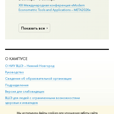
XIII Международная конференция «Modern
Econometric Tools and Applications – META2026»
Показать все
О КАМПУСЕ
ОБ
О НИУ ВШЭ – Нижний Новгород
Бак
Руководство
Маг
Сведения об образовательной организации
Вт
Подразделения
Вы
Версия для слабовидящих
Ку
ВШЭ для людей с ограниченными возможностями
Пр
здоровья и инвалидов
Рег
Единая платежная страница
Яз
Мы используем файлы cookies для улучшения работы сайта