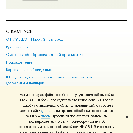
О КАМПУСЕ
ОБ
О НИУ ВШЭ – Нижний Новгород
Бак
Руководство
Маг
Сведения об образовательной организации
Вт
Подразделения
Вы
Версия для слабовидящих
Ку
ВШЭ для людей с ограниченными возможностями
Пр
здоровья и инвалидов
Рег
Единая платежная страница
Яз
Мы используем файлы cookies для улучшения работы сайта
Вы
НИУ ВШЭ и большего удобства его использования. Более
подробную информацию об использовании файлов cookies
Обр
можно найти
здесь
, наши правила обработки персональных
данных –
здесь
. Продолжая пользоваться сайтом, вы
✖
Редактору
подтверждаете, что были проинформированы об
© НИУ ВШЭ 1993–2026
Адреса и контакты
Условия использования
использовании файлов cookies сайтом НИУ ВШЭ и согласны
с нашими правилами обработки персональных данных. Вы
материалов
Политика конфиденциальности
Карта сайта