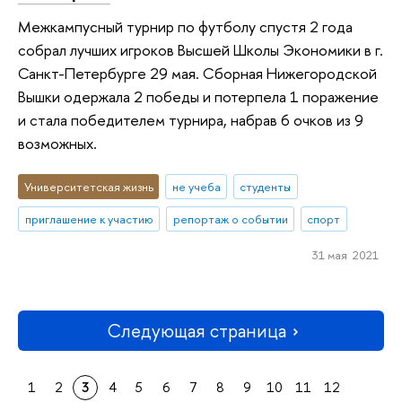
Межкампусный турнир по футболу спустя 2 года
собрал лучших игроков Высшей Школы Экономики в г.
Санкт-Петербурге 29 мая. Сборная Нижегородской
Вышки одержала 2 победы и потерпела 1 поражение
и стала победителем турнира, набрав 6 очков из 9
возможных.
Университетская жизнь
не учеба
студенты
приглашение к участию
репортаж о событии
спорт
31 мая 2021
Следующая страница
1
2
3
4
5
6
7
8
9
10
11
12