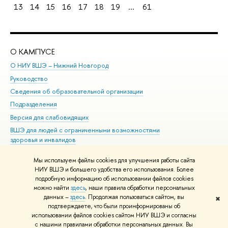
13
14
15
16
17
18
19
...
61
О КАМПУСЕ
ОБ
О НИУ ВШЭ – Нижний Новгород
Бак
Руководство
Маг
Сведения об образовательной организации
Вт
Подразделения
Вы
Версия для слабовидящих
Ку
ВШЭ для людей с ограниченными возможностями
Пр
здоровья и инвалидов
Рег
Единая платежная страница
Яз
Мы используем файлы cookies для улучшения работы сайта
Вы
НИУ ВШЭ и большего удобства его использования. Более
подробную информацию об использовании файлов cookies
Обр
можно найти
здесь
, наши правила обработки персональных
данных –
здесь
. Продолжая пользоваться сайтом, вы
✖
Редактору
подтверждаете, что были проинформированы об
© НИУ ВШЭ 1993–2026
Адреса и контакты
Условия использования
использовании файлов cookies сайтом НИУ ВШЭ и согласны
с нашими правилами обработки персональных данных. Вы
материалов
Политика конфиденциальности
Карта сайта