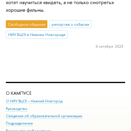
хотят научиться «видеть, а не только смотреть»
хорошие фильмы.
Свободное общение
репортаж о событии
НИУ ВШЭ в Нижнем Новгороде
6 октября 2023
О КАМПУСЕ
ОБ
О НИУ ВШЭ – Нижний Новгород
Бак
Руководство
Маг
Сведения об образовательной организации
Вт
Подразделения
Вы
Версия для слабовидящих
Ку