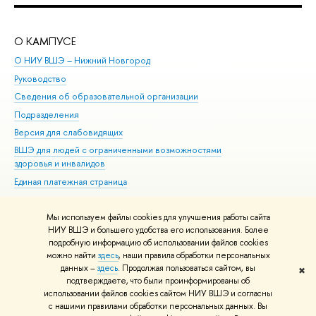
О КАМПУСЕ
ОБ
О НИУ ВШЭ – Нижний Новгород
Бак
Руководство
Маг
Сведения об образовательной организации
Вт
Подразделения
Вы
Версия для слабовидящих
Ку
ВШЭ для людей с ограниченными возможностями
Пр
здоровья и инвалидов
Рег
Единая платежная страница
Яз
Вы
Мы используем файлы cookies для улучшения работы сайта
Обр
НИУ ВШЭ и большего удобства его использования. Более
подробную информацию об использовании файлов cookies
можно найти
здесь
, наши правила обработки персональных
данных –
здесь
. Продолжая пользоваться сайтом, вы
✖
Редактору
подтверждаете, что были проинформированы об
© НИУ ВШЭ 1993–2026
Адреса и контакты
Условия использования
использовании файлов cookies сайтом НИУ ВШЭ и согласны
с нашими правилами обработки персональных данных. Вы
материалов
Политика конфиденциальности
Карта сайта