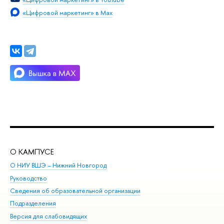
«Цифровой маркетинг» в Max
О КАМПУСЕ
ОБ
О НИУ ВШЭ – Нижний Новгород
Бак
Руководство
Маг
Сведения об образовательной организации
Вт
Подразделения
Вы
Версия для слабовидящих
Ку