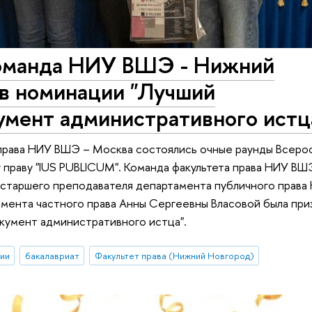
команда НИУ ВШЭ - Нижний
 в номинации "Лучший
умент административного истц
 права НИУ ВШЭ – Москва состоялись очные раунды Всеро
 праву "IUS PUBLICUM". Команда факультета права НИУ В
старшего преподавателя департамента публичного права 
ента частного права Анны Сергеевны Власовой была приз
кумент административного истца".
ии
бакалавриат
Факультет права (Нижний Новгород)