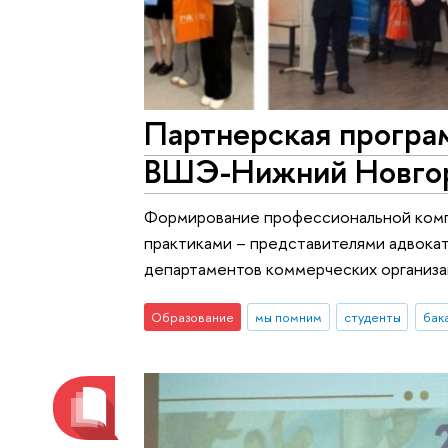
Партнерская прогр
ВШЭ-Нижний Новго
Формирование профессиональной компе
практиками – представителями адвока
департаментов коммерческих организа
Образование
мы помним
студенты
бак