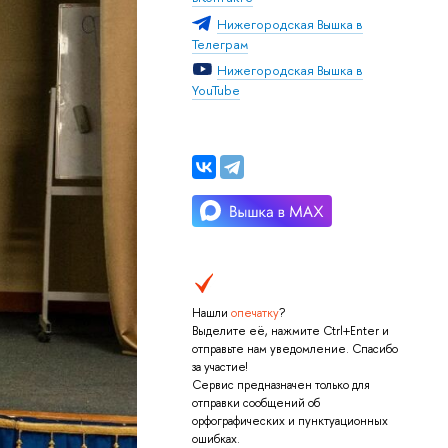
Нижегородская Вышка в
Телеграм
Нижегородская Вышка в
YouTube
Нашли
опечатку
?
Выделите её, нажмите Ctrl+Enter и
отправьте нам уведомление. Спасибо
за участие!
Сервис предназначен только для
отправки сообщений об
орфографических и пунктуационных
ошибках.