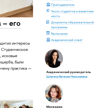
Преподаватели
Число студентов и вакантные
места
 – его
Документы образовательной
программы
Расписание
Академический совет
защитил интересы
в Студенческое
, исковые
 ущерба, были
очему практика —
Академический руководитель
Шлягина Евгения Николаевна
Менеджер