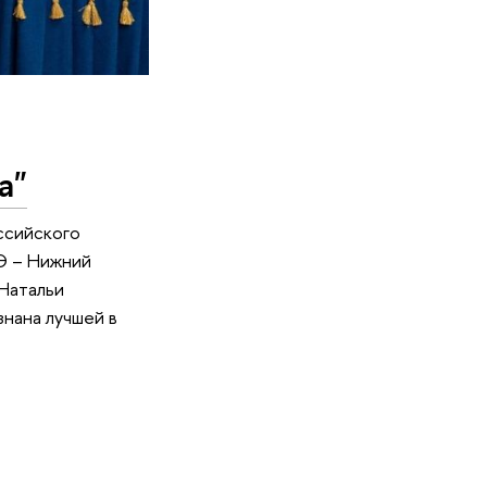
а"
ссийского
ШЭ – Нижний
Натальи
нана лучшей в