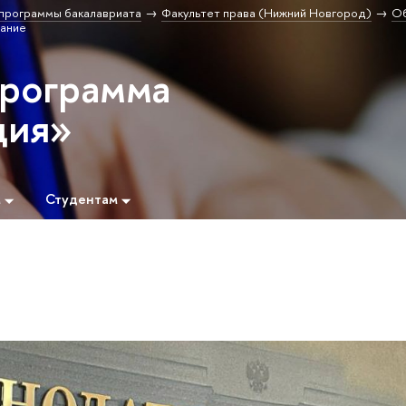
программы бакалавриата
Факультет права (Нижний Новгород)
Об
ание
программа
ция»
м
Студентам