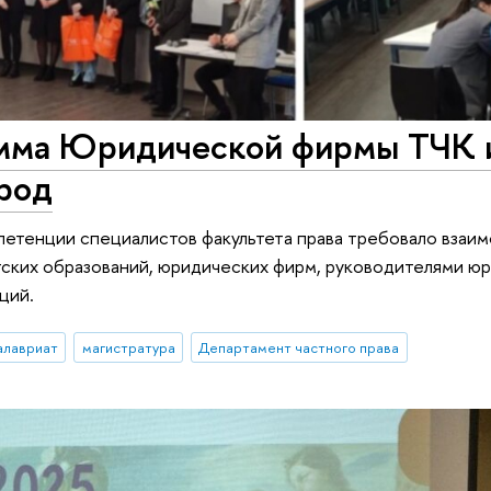
амма Юридической фирмы ТЧК
род
тенции специалистов факультета права требовало взаим
тских образований, юридических фирм, руководителями ю
ций.
алавриат
магистратура
Департамент частного права