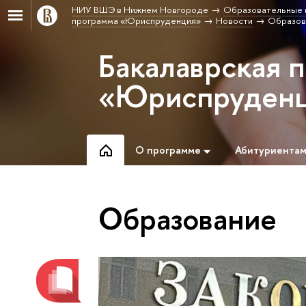
НИУ ВШЭ в Нижнем Новгороде
Образовательные 
программа «Юриспруденция»
Новости
Образов
Бакалаврская 
«Юриспруден
О программе
Абитуриента
Образование