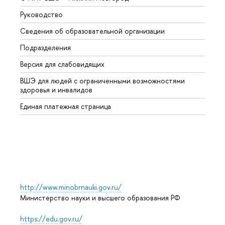
Руководство
Магис
Сведения об образовательной организации
Второ
Подразделения
Высше
Версия для слабовидящих
Курсы
ВШЭ для людей с ограниченными возможностями
Профе
здоровья и инвалидов
Регио
Единая платежная страница
Языко
Выпус
Обрат
http://www.minobrnauki.gov.ru/
Министерство науки и высшего образования РФ
https://edu.gov.ru/