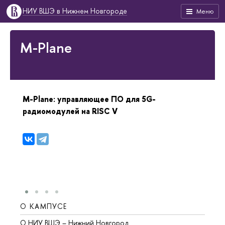
НИУ ВШЭ в Нижнем Новгороде
Меню
M-Plane
M-Plane: управляющее ПО для 5G-
радиомодулей на RISC V
О КАМПУСЕ
ОБР
О НИУ ВШЭ – Нижний Новгород
Бакал