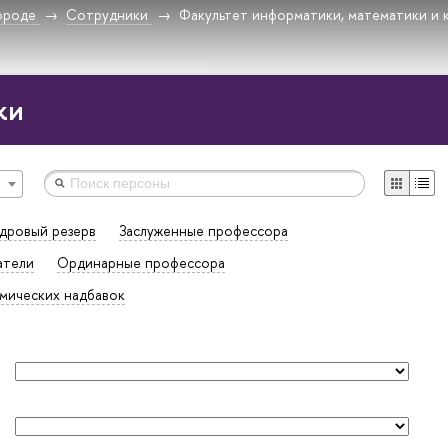
ороде
Сотрудники
Факультет информатики, математики и 
ки
дровый резерв
Заслуженные профессора
атели
Ординарные профессора
мических надбавок