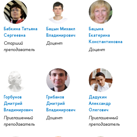
Бабкина Татьяна
Бацын Михаил
Бацына
Сергеевна
Владимирович
Екатерина
Константиновна
Старший
Доцент
преподаватель
Доцент
Горбунов
Грибанов
Дадукин
Дмитрий
Дмитрий
Александр
Владимирович
Владимирович
Олегович
Приглашенный
Доцент
Приглашенный
преподаватель
преподаватель