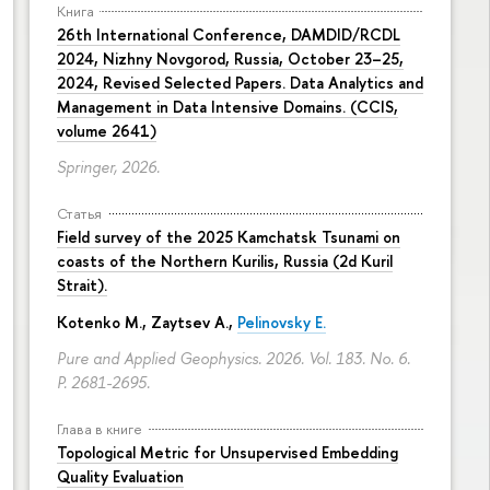
Книга
26th International Conference, DAMDID/RCDL
2024, Nizhny Novgorod, Russia, October 23–25,
2024, Revised Selected Papers. Data Analytics and
Management in Data Intensive Domains. (CCIS,
volume 2641)
Springer, 2026.
Статья
Field survey of the 2025 Kamchatsk Tsunami on
coasts of the Northern Kurilis, Russia (2d Kuril
Strait).
Kotenko M., Zaytsev A.,
Pelinovsky E.
Pure and Applied Geophysics. 2026. Vol. 183. No. 6.
P. 2681-2695.
Глава в книге
Topological Metric for Unsupervised Embedding
Quality Evaluation