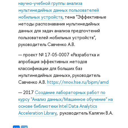
конф.
научно-учебной группы анализа
№
мультимедийных данных пользователей
3(38).
мобильных устройств
, тема "Эффективные
–
методы распознавания мультимедийных
Новосибирск:
данных для задач анализа предпочтений
СибАК,
пользователей мобильных устройств",
201
руководитель Савченко А.В.
проект № 17-05-0007 «Разработка и
апробация эффективных методов
классификации для больших баз
мультимедийных данных», руководитель
Савченко А.В.
https://nnov.hse.ru/bipm/amd
2017
Создание лабораторных работ по
курсу "Анализ данных/Машинное обучение" на
основе библиотеки Intel Data Analytics
Acceleration Library
, руководитель Калягин В.А.