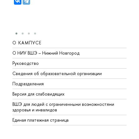
О КАМПУСЕ
ОБР
О НИУ ВШЭ – Нижний Новгород
Бакал
Руководство
Магис
Сведения об образовательной организации
Второ
Подразделения
Высше
Версия для слабовидящих
Курсы
ВШЭ для людей с ограниченными возможностями
Профе
здоровья и инвалидов
Регио
Единая платежная страница
Языко
Выпус