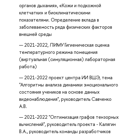
органов дыхания», «Кожи и подкожной
клетчатки» и биоклиматическими
показателями. Определение вклада в
заболеваемость ряда физических факторов
внешней среды
2021-2022,
ПИМУ
Гигиеническая оценка
температурного режима помещения
(виртуальная (симуляционная) лабораторная
работа)
Ничагина
2021-2022 проект центра ИИ ВШЭ, тема
"Алгоритмы анализа динамики эмоционального
А.В.
Пожалуйста,
состояния учеников на основе данных
РОЛЬ
не
видеонаблюдения", руководитель Савченко
ПРОЕКТНОЙ
забудьте
А.В.
ДЕЯТЕЛЬНОСТИ
правильно
В
2021-2022 "Оптимизация графов тензорных
оформить
ПРОЦЕССЕ
вычислений", руководитель проекта - Калягин
цитату:
ОБУЧЕНИЯ
В.А., руководитель команды разработчиков