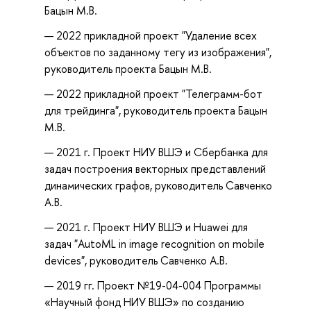
СТУДЕНТОВ
Бацын М.В.
ВУЗА
//
2022 прикладной проект "Удаление всех
Личность,
объектов по заданному тегу из изображения",
семья
руководитель проекта Бацын М.В.
и
2022 прикладной проект "Телеграмм-бот
общество:
для трейдинга", руководитель проекта Бацын
вопросы
М.В.
педагогики
и
2021 г. Проект НИУ ВШЭ и Сбербанка для
психологии:
задач построения векторных представлений
сб.
динамических графов, руководитель Савченко
ст.
А.В.
по
2021 г. Проект НИУ ВШЭ и Huawei для
матер.
задач "AutoML in image recognition on mobile
XXXVIII
devices", руководитель Савченко А.В.
междунар.
науч.-
2019 гг. Проект №19-04-004 Программы
практ.
«Научный фонд НИУ ВШЭ» по созданию