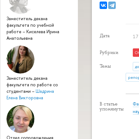
Заместитель декана
факультета по учебной
работе
–
Киселева Ирина
Дата
17
Анатольевна
Рубрики
О
Темы
д
репор
Заместитель декана
факультета по работе со
студентами
–
Шадрина
Елена Викторовна
Фа
В статье
упомянуты
на
Отдел сопровождения