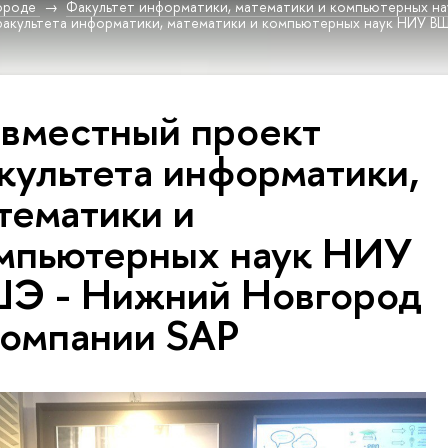
ороде
Факультет информатики, математики и компьютерных на
акультета информатики, математики и компьютерных наук НИУ В
вместный проект
культета информатики,
тематики и
мпьютерных наук НИУ
Э - Нижний Новгород
компании SAP