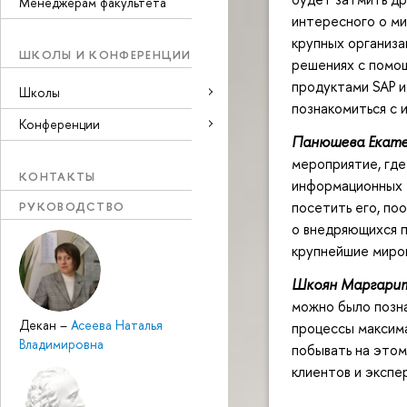
Менеджерам факультета
интересного о ми
крупных организац
ШКОЛЫ И КОНФЕРЕНЦИИ
решениях с помощ
продуктами SAP и
Школы
познакомиться с 
Конференции
Панюшева Екате
мероприятие, где
КОНТАКТЫ
информационных т
посетить его, по
РУКОВОДСТВО
о внедряющихся 
крупнейшие миров
Шкоян Маргарит
можно было позна
Декан
–
Асеева Наталья
процессы максима
Владимировна
побывать на этом
клиентов и экспер