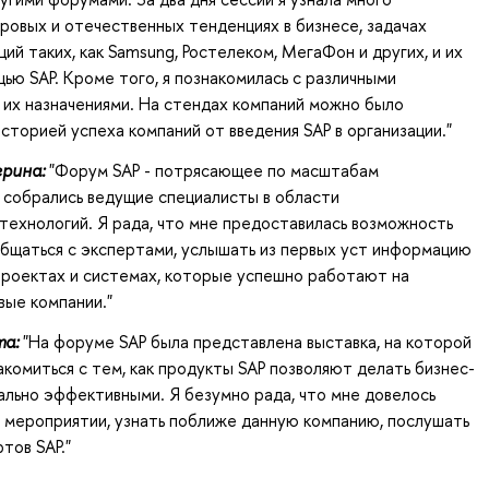
ровых и отечественных тенденциях в бизнесе, задачах
ий таких, как Samsung, Ростелеком, МегаФон и других, и их
ью SAP. Кроме того, я познакомилась с различными
 их назначениями. На стендах компаний можно было
историей успеха компаний от введения SAP в организации."
рина:
"Форум SAP - потрясающее по масштабам
 собрались ведущие специалисты в области
ехнологий. Я рада, что мне предоставилась возможность
общаться с экспертами, услышать из первых уст информацию
проектах и системах, которые успешно работают на
ые компании."
а:
"На форуме SAP была представлена выставка, на которой
комиться с тем, как продукты SAP позволяют делать бизнес-
льно эффективными. Я безумно рада, что мне довелось
 мероприятии, узнать поближе данную компанию, послушать
тов SAP."