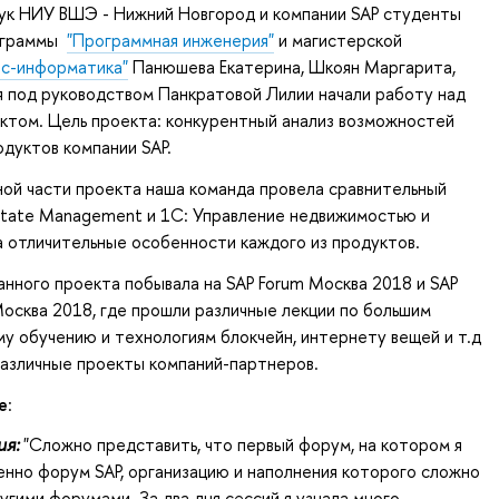
ук НИУ ВШЭ - Нижний Новгород и компании SAP студенты
рограммы
"Программная инженерия"
и магистерской
ес-информатика"
Панюшева Екатерина, Шкоян Маргарита,
 под руководством Панкратовой Лилии начали работу над
ктом. Цель проекта: конкурентный анализ возможностей
одуктов компании SAP.
ной части проекта наша команда провела сравнительный
Estate Management и 1С: Управление недвижимостью и
а отличительные особенности каждого из продуктов.
анного проекта побывала на SAP Forum Москва 2018 и SAP
 Москва 2018, где прошли различные лекции по большим
у обучению и технологиям блокчейн, интернету вещей и т.д
различные проекты компаний-партнеров.
е
:
ия:
"Сложно представить, что первый форум, на котором я
енно форум SAP, организацию и наполнения которого сложно
угими форумами. За два дня сессий я узнала много