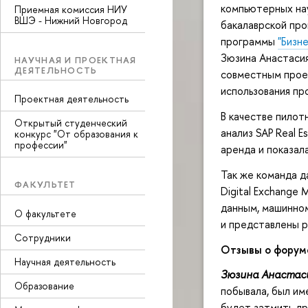
компьютерных на
Приемная комиссия НИУ
ВШЭ - Нижний Новгород
бакалаврской п
программы
"Бизн
Зюзина Анастасия
НАУЧНАЯ И ПРОЕКТНАЯ
ДЕЯТЕЛЬНОСТЬ
совместным прое
использования пр
Проектная деятельность
В качестве пилот
Открытый студенческий
анализ SAP Real 
конкурс "От образования к
профессии"
аренда и показал
Так же команда д
ФАКУЛЬТЕТ
Digital Exchange
данным, машинном
О факультете
и представлены 
Сотрудники
Отзывы о форум
Научная деятельность
Зюзина Анастас
Образование
побывала, был им
будет затмить др