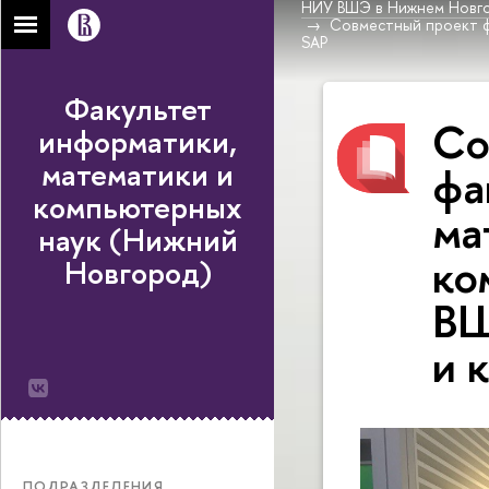
НИУ ВШЭ в Нижнем Новг
Совместный проект ф
SAP
Факультет
Со
информатики,
математики и
фа
компьютерных
ма
наук (Нижний
ко
Новгород)
ВШ
и 
ПОДРАЗДЕЛЕНИЯ