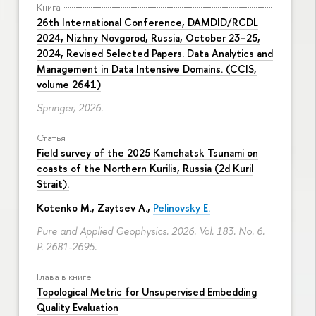
Книга
26th International Conference, DAMDID/RCDL
2024, Nizhny Novgorod, Russia, October 23–25,
2024, Revised Selected Papers. Data Analytics and
Management in Data Intensive Domains. (CCIS,
volume 2641)
Springer, 2026.
Статья
Field survey of the 2025 Kamchatsk Tsunami on
coasts of the Northern Kurilis, Russia (2d Kuril
Strait).
Kotenko M., Zaytsev A.,
Pelinovsky E.
Pure and Applied Geophysics. 2026. Vol. 183. No. 6.
P. 2681-2695.
Глава в книге
Topological Metric for Unsupervised Embedding
Quality Evaluation