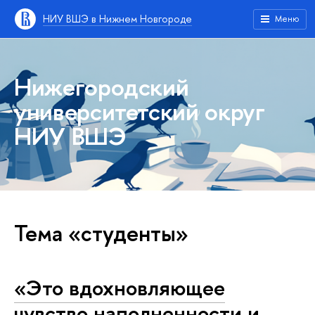
НИУ ВШЭ в Нижнем Новгороде
Меню
Нижегородский
университетский округ
НИУ ВШЭ
Тема «студенты»
«Это вдохновляющее
чувство наполненности и