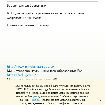
Версия для слабовидящих
К
ВШЭ для людей с ограниченными возможностями
П
здоровья и инвалидов
Р
Единая платежная страница
Я
В
О
http://www.minobrnauki.gov.ru/
Министерство науки и высшего образования РФ
https://edu.gov.ru/
Министерство просвещения РФ
https://elearning.hse.ru/mooc
Мы используем файлы cookies для улучшения работы сайта
Массовые открытые онлайн-курсы
НИУ ВШЭ и большего удобства его использования. Более
подробную информацию об использовании файлов cookies
можно найти
здесь
, наши правила обработки персональных
данных –
здесь
. Продолжая пользоваться сайтом, вы
✖
© НИУ ВШЭ 1993–2026
Адреса и контакты
Условия
подтверждаете, что были проинформированы об