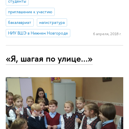
студенты
приглашение к участию
бакалавриат
магистратура
НИУ ВШЭ в Нижнем Новгороде
6 апреля, 2018 г.
«Я, шагая по улице…»